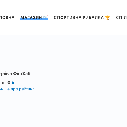
ЛОВНА
МАГАЗИН 🛒
СПОРТИВНА РИБАЛКА 🏆
СПІЛ
днів з ФішХаб
нг:
0
ніше про рейтинг