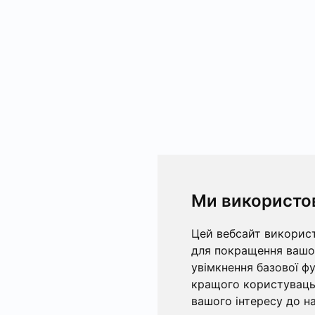
Ми використо
Цей вебсайт використ
для покращення вашог
увімкнення базової ф
кращого користувацьк
вашого інтересу до на