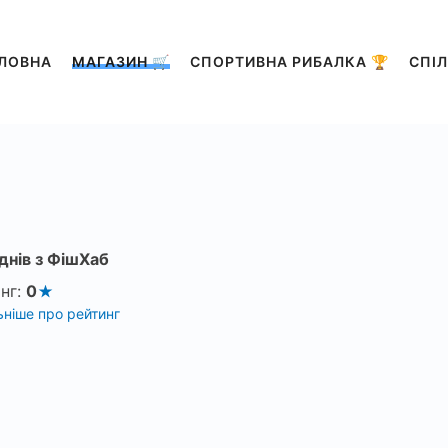
ЛОВНА
МАГАЗИН 🛒
СПОРТИВНА РИБАЛКА 🏆
СПІЛ
днів з ФішХаб
нг:
0
ніше про рейтинг