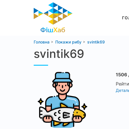
ГО
Головна
Покажи рибу
svintik69
svintik69
1506 
Рейти
Деталь