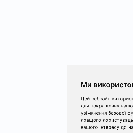
Ми використо
Цей вебсайт використ
для покращення вашог
увімкнення базової ф
кращого користувацьк
вашого інтересу до на