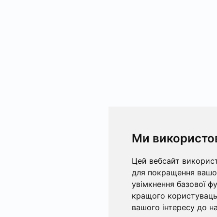
Ми використо
Цей вебсайт використ
для покращення вашог
увімкнення базової ф
кращого користувацьк
вашого інтересу до на