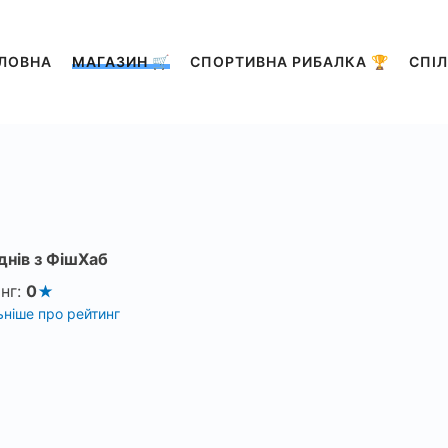
ЛОВНА
МАГАЗИН 🛒
СПОРТИВНА РИБАЛКА 🏆
СПІЛ
днів з ФішХаб
нг:
0
ніше про рейтинг