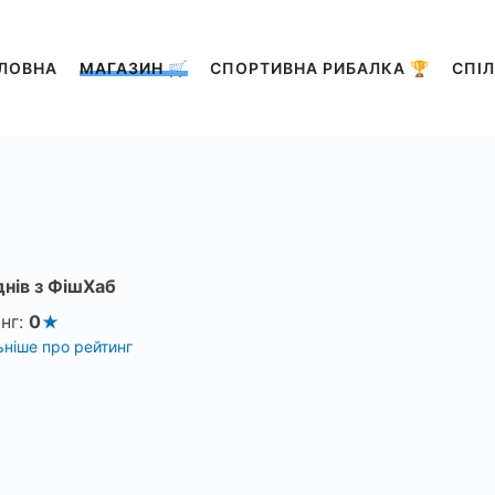
ЛОВНА
МАГАЗИН 🛒
СПОРТИВНА РИБАЛКА 🏆
СПІЛ
днів з ФішХаб
нг:
0
ніше про рейтинг