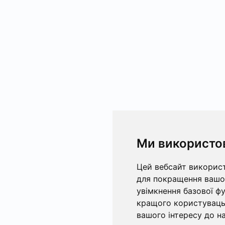
Ми використо
Цей вебсайт використ
для покращення вашог
увімкнення базової ф
кращого користувацьк
вашого інтересу до на