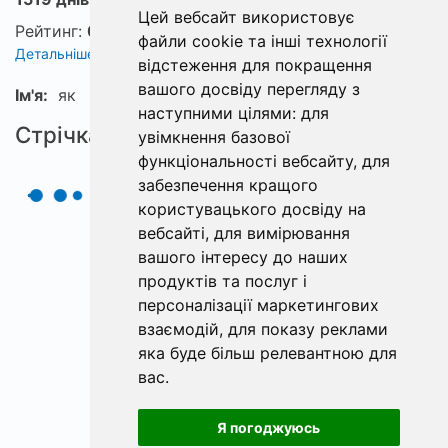
Цей вебсайт використовує
Рейтинг:
0
файли cookie та інші технології
Детальніше про рейтинг
відстеження для покращення
вашого досвіду перегляду з
Ім'я:
як
наступними цілями:
для
Стрічка
увімкнення базової
функціональності вебсайту
,
для
забезпечення кращого
користувацького досвіду на
вебсайті
,
для вимірювання
вашого інтересу до наших
продуктів та послуг і
персоналізації маркетингових
взаємодій
,
для показу реклами
яка буде більш релевантною для
вас
.
Я погоджуюсь