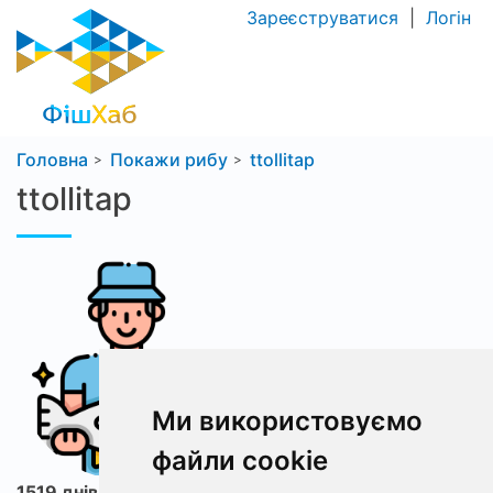
Зареєструватися
|
Логін
Головна
Покажи рибу
ttollitap
ttollitap
Ми використовуємо
файли cookie
1519 днів з ФішХаб