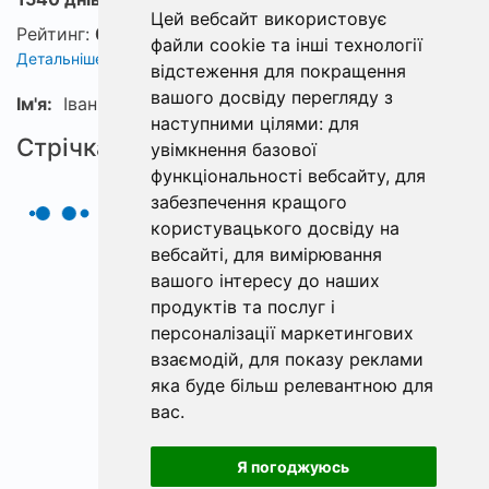
Цей вебсайт використовує
Рейтинг:
0
файли cookie та інші технології
Детальніше про рейтинг
відстеження для покращення
вашого досвіду перегляду з
Ім'я:
Іванко
наступними цілями:
для
Стрічка
увімкнення базової
функціональності вебсайту
,
для
забезпечення кращого
користувацького досвіду на
вебсайті
,
для вимірювання
вашого інтересу до наших
продуктів та послуг і
персоналізації маркетингових
взаємодій
,
для показу реклами
яка буде більш релевантною для
вас
.
Я погоджуюсь