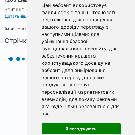
Цей вебсайт використовує
Рейтинг:
0
файли cookie та інші технології
Детальніше про рейтинг
відстеження для покращення
вашого досвіду перегляду з
Ім'я:
Віктор
наступними цілями:
для
Стрічка
увімкнення базової
функціональності вебсайту
,
для
забезпечення кращого
користувацького досвіду на
вебсайті
,
для вимірювання
вашого інтересу до наших
продуктів та послуг і
персоналізації маркетингових
взаємодій
,
для показу реклами
яка буде більш релевантною для
вас
.
Я погоджуюсь