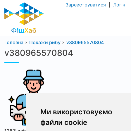
Зареєструватися
|
Логін
Головна
Покажи рибу
v380965570804
v380965570804
Ми використовуємо
файли cookie
1283 днів з ФішХаб