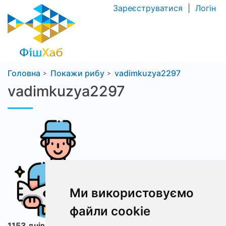
Зареєструватися
|
Логін
Головна
Покажи рибу
vadimkuzya2297
vadimkuzya2297
Ми використовуємо
файли cookie
1153 днів з ФішХаб