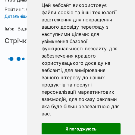
Цей вебсайт використовує
Рейтинг:
0
файли cookie та інші технології
Детальніше про рейтинг
відстеження для покращення
вашого досвіду перегляду з
Ім'я:
Вадос
наступними цілями:
для
Стрічка
увімкнення базової
функціональності вебсайту
,
для
забезпечення кращого
користувацького досвіду на
вебсайті
,
для вимірювання
вашого інтересу до наших
продуктів та послуг і
персоналізації маркетингових
взаємодій
,
для показу реклами
яка буде більш релевантною для
вас
.
Я погоджуюсь