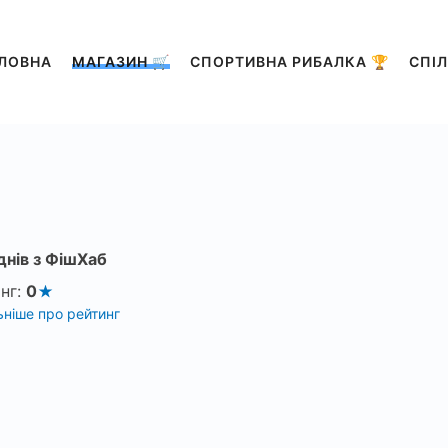
ЛОВНА
МАГАЗИН 🛒
СПОРТИВНА РИБАЛКА 🏆
СПІЛ
днів з ФішХаб
нг:
0
ніше про рейтинг