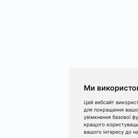
Ми використо
Цей вебсайт використ
для покращення вашог
увімкнення базової ф
кращого користувацьк
вашого інтересу до на