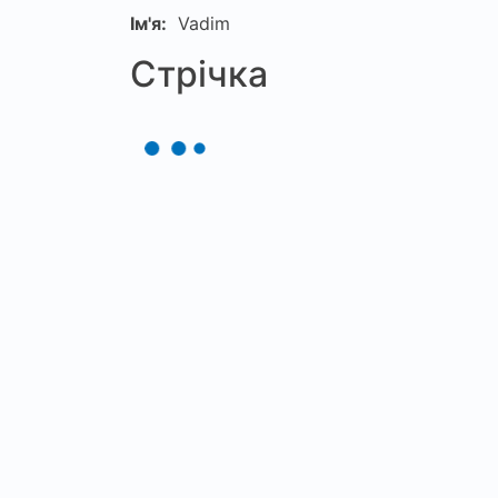
Ім'я:
Vadim
Стрічка