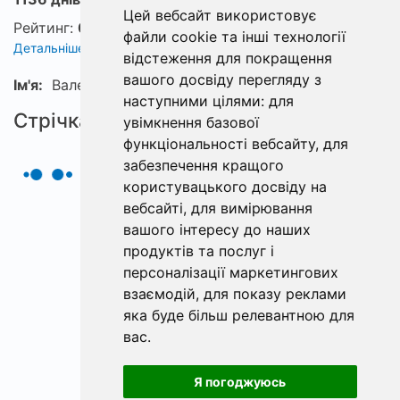
Цей вебсайт використовує
Рейтинг:
0
файли cookie та інші технології
Детальніше про рейтинг
відстеження для покращення
вашого досвіду перегляду з
Ім'я:
Валерій
наступними цілями:
для
Стрічка
увімкнення базової
функціональності вебсайту
,
для
забезпечення кращого
користувацького досвіду на
вебсайті
,
для вимірювання
вашого інтересу до наших
продуктів та послуг і
персоналізації маркетингових
взаємодій
,
для показу реклами
яка буде більш релевантною для
вас
.
Я погоджуюсь