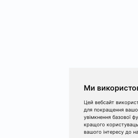
Ми використо
Цей вебсайт використ
для покращення вашог
увімкнення базової ф
кращого користувацьк
вашого інтересу до на