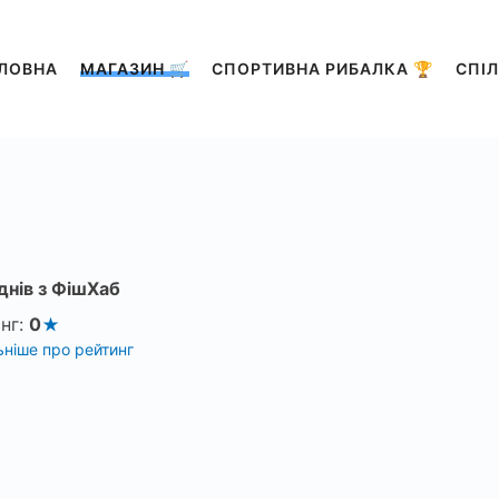
ЛОВНА
МАГАЗИН 🛒
СПОРТИВНА РИБАЛКА 🏆
СПІЛ
днів з ФішХаб
нг:
0
ніше про рейтинг