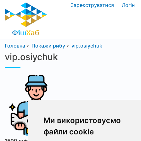
Зареєструватися
|
Логін
Головна
Покажи рибу
vip.osiychuk
vip.osiychuk
Ми використовуємо
файли cookie
1509 днів з ФішХаб