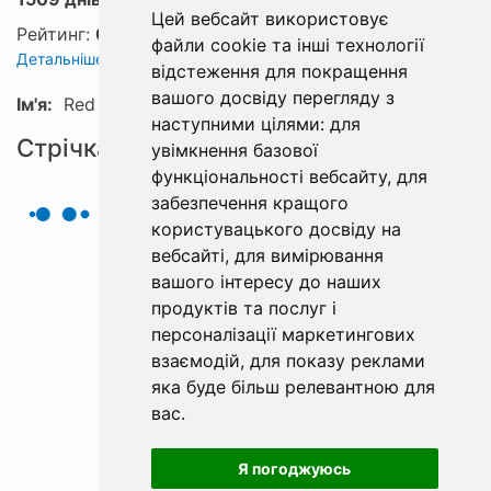
Цей вебсайт використовує
Рейтинг:
0
файли cookie та інші технології
Детальніше про рейтинг
відстеження для покращення
вашого досвіду перегляду з
Ім'я:
Red
наступними цілями:
для
Стрічка
увімкнення базової
функціональності вебсайту
,
для
забезпечення кращого
користувацького досвіду на
вебсайті
,
для вимірювання
вашого інтересу до наших
продуктів та послуг і
персоналізації маркетингових
взаємодій
,
для показу реклами
яка буде більш релевантною для
вас
.
Я погоджуюсь