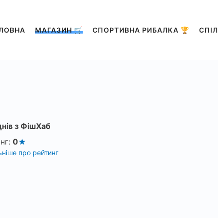
ЛОВНА
МАГАЗИН 🛒
СПОРТИВНА РИБАЛКА 🏆
СПІЛ
днів з ФішХаб
нг:
0
ніше про рейтинг