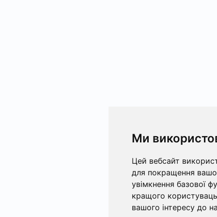
Ми використо
Цей вебсайт використ
для покращення вашог
увімкнення базової ф
кращого користувацьк
вашого інтересу до на