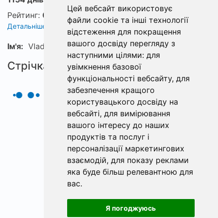
Цей вебсайт використовує
Рейтинг:
0
файли cookie та інші технології
Детальніше про рейтинг
відстеження для покращення
вашого досвіду перегляду з
Ім'я:
Vladyslav
наступними цілями:
для
Стрічка
увімкнення базової
функціональності вебсайту
,
для
забезпечення кращого
користувацького досвіду на
вебсайті
,
для вимірювання
вашого інтересу до наших
продуктів та послуг і
персоналізації маркетингових
взаємодій
,
для показу реклами
яка буде більш релевантною для
вас
.
Я погоджуюсь