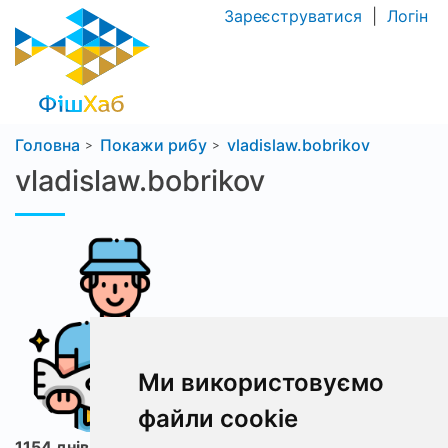
Зареєструватися
|
Логін
Головна
Покажи рибу
vladislaw.bobrikov
vladislaw.bobrikov
Ми використовуємо
файли cookie
1154 днів з ФішХаб