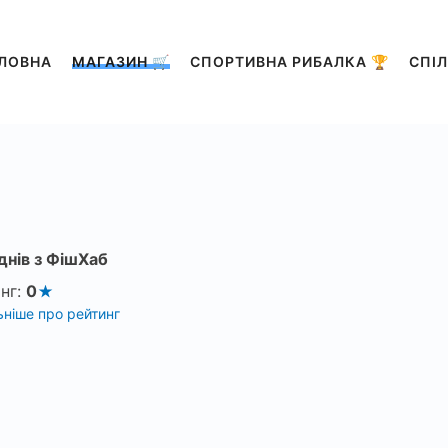
ЛОВНА
МАГАЗИН 🛒
СПОРТИВНА РИБАЛКА 🏆
СПІЛ
днів з ФішХаб
нг:
0
ніше про рейтинг