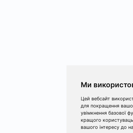
Ми використо
Цей вебсайт використ
для покращення вашог
увімкнення базової ф
кращого користувацьк
вашого інтересу до на