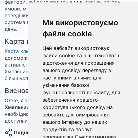
фактори, які описувались вище, такі як погодні
умови, місячний календар, тиск, особливості
поведінки риби і так далі. Після аналізу даних
Ми використовуємо
система видає точний
прогноз кльову
на певний
день.
файли cookie
Карта кльову в Україні
Цей вебсайт використовує
Карта кльову
- це інтерактивна карта, яка
файли cookie та інші технології
допоможе вам знайти місце, де найбільша
відстеження для покращення
активність риби. Ми надаємо карту кльову для
вашого досвіду перегляду з
Хмельницької області, яка зробить вашу риболовлю
наступними цілями:
для
більш успішною.
увімкнення базової
Висновок
функціональності вебсайту
,
для
забезпечення кращого
Отже, якщо ви шукаєте
прогноз кльову в
Хмельницькому
користувацького досвіду на
та Хмельницькій області, то вам
необхідно перейти на наш сайт і скористатись
вебсайті
,
для вимірювання
доступним функціоналом для риболовної спільноти.
вашого інтересу до наших
продуктів та послуг і
Поділитися
персоналізації маркетингових