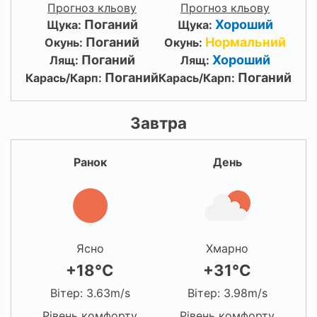
Прогноз кльову
Прогноз кльову
Поганий
Хороший
Щука:
Щука:
Поганий
Нормальний
Окунь:
Окунь:
Поганий
Хороший
Лящ:
Лящ:
Поганий
Поганий
Карась/Карп:
Карась/Карп:
Завтра
Ранок
День
Ясно
Хмарно
+18°C
+31°C
Вітер: 3.63m/s
Вітер: 3.98m/s
Рівень комфорту
Рівень комфорту