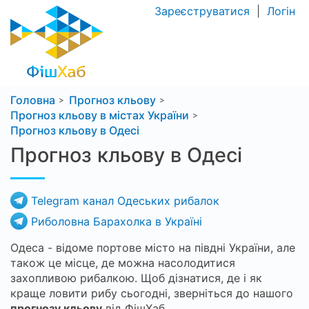
Зареєструватися
|
Логін
Головна
Прогноз кльову
Прогноз кльову в містах України
Прогноз кльову в Одесі
Прогноз кльову в Одесі
Telegram канал Одеських рибалок
Риболовна Барахолка в Україні
Одеса - відоме портове місто на півдні України, але
також це місце, де можна насолодитися
захопливою рибалкою. Щоб дізнатися, де і як
краще ловити рибу сьогодні, зверніться до нашого
прогнозу кльову
від ФішХаб.