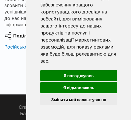
забезпечення кращого
зловити більше риби і зробити вашу рибалку
успішнішою та захопливою. Не забувайте заглядати
користувацького досвіду на
до нас на сайт ФішХаб для отримання актуальної
вебсайті
,
для вимірювання
інформації про
прогноз кльову в Одесі
.
вашого інтересу до наших
продуктів та послуг і
Поділитися
персоналізації маркетингових
Російською
взаємодій
,
для показу реклами
яка буде більш релевантною для
вас
.
Я погоджуюсь
Я відмовляюсь
Змінити мої налаштування
Головна
Про нас
Магазин 🛒
Спортивна рибалка 🏆
Спільнота 🎣
База знань 📚
Новини
Каталог 📖
Фаза Місяця сьогодні
ФішХаб 2019 - 2026 | Всі права захищено
support@fishub.info