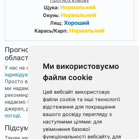
Прогноз кльову
Нормальний
Щука:
Нормальний
Окунь:
Хороший
Лящ:
Нормальний
Карась/Карп:
Прогноз точки на карті в Одеській
області
Ми використовуємо
У нас на сайті є можливість отримати
індивідуальний прогноз
кльову по точці на карті.
файли cookie
Просто виберіть точку, що цікавить вас, на карті, і
ми надамо вам докладний прогноз кльову і
Цей вебсайт використовує
рекомендації щодо лову риби. Крім того, ми
файли cookie та інші технології
надаємо інформацію про погодні умови з надійних
відстеження для покращення
джерел, де ви можете побачити відповідні дані про
вашого досвіду перегляду з
погоді
.
наступними цілями:
для
Підсумки
увімкнення базової
функціональності вебсайту
,
для
Таким чином, наш прогноз кльову допоможе вам