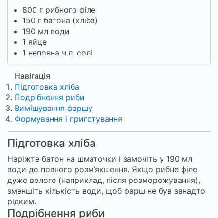
800 г рибного філе
150 г батона (хліба)
190 мл води
1 яйце
1 неповна ч.л. солі
Навігація
Підготовка хліба
Подрібнення риби
Вимішування фаршу
Формування і приготування
Підготовка хліба
Наріжте батон на шматочки і замочіть у 190 мл
води до повного розм’якшення. Якщо рибне філе
дуже вологе (наприклад, після розморожування),
зменшіть кількість води, щоб фарш не був занадто
рідким.
Подрібнення риби