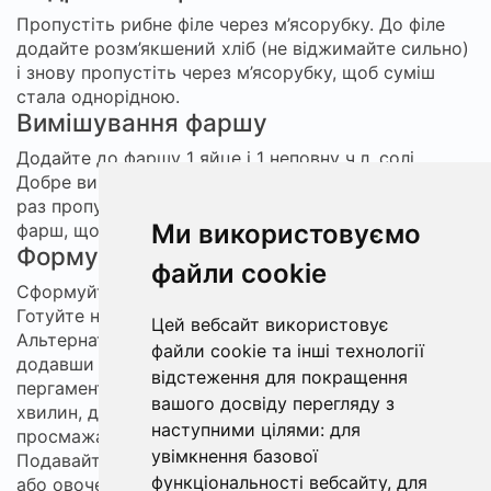
Пропустіть рибне філе через м’ясорубку. До філе
додайте розм’якшений хліб (не віджимайте сильно)
і знову пропустіть через м’ясорубку, щоб суміш
стала однорідною.
Вимішування фаршу
Додайте до фаршу 1 яйце і 1 неповну ч.л. солі.
Добре вимішайте руками або лопаткою, а потім ще
раз пропустіть через м’ясорубку або добре вибийте
Ми використовуємо
фарш, щоб він став еластичним і повітряним.
Формування і приготування
файли cookie
Сформуйте котлети або биточки бажаного розміру.
Готуйте на пару 20–30 хвилин до повної готовності.
Цей вебсайт використовує
Альтернативно: тушкуйте в
сковороді
під кришкою,
файли cookie та інші технології
додавши трохи води, чи запікайте в духовці на
відстеження для покращення
пергаменті при 200–220°C приблизно 20–30
вашого досвіду перегляду з
хвилин, доки котлети не стануть пружними і не
наступними цілями:
для
просмажаться.
увімкнення базової
Подавайте котлети теплими з картопляним пюре
функціональності вебсайту
,
для
або овочевим пюре. Зберігайте в холодильнику до