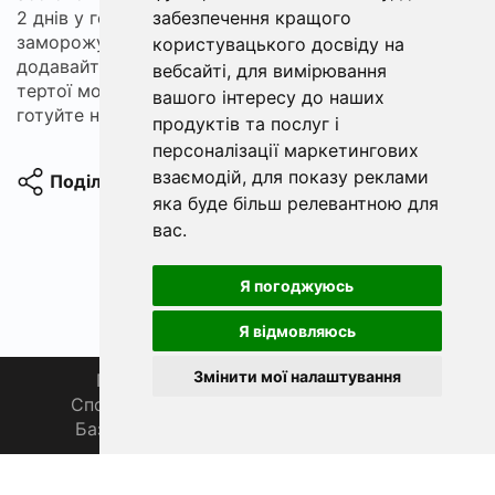
забезпечення кращого
2 днів у герметичному контейнері або
заморожуйте порційно. Для різноманіття
користувацького досвіду на
додавайте трохи подрібненої зелені або трохи
вебсайті
,
для вимірювання
тертої моркви, а для більш дієтичного варіанту
вашого інтересу до наших
готуйте на пару.
продуктів та послуг і
персоналізації маркетингових
взаємодій
,
для показу реклами
Поділитися
яка буде більш релевантною для
вас
.
Я погоджуюсь
Я відмовляюсь
Змінити мої налаштування
Головна
Про нас
Магазин 🛒
Спортивна рибалка 🏆
Спільнота 🎣
База знань 📚
Новини
Каталог 📖
Фаза Місяця сьогодні
ФішХаб 2019 - 2026 | Всі права захищено
support@fishub.info