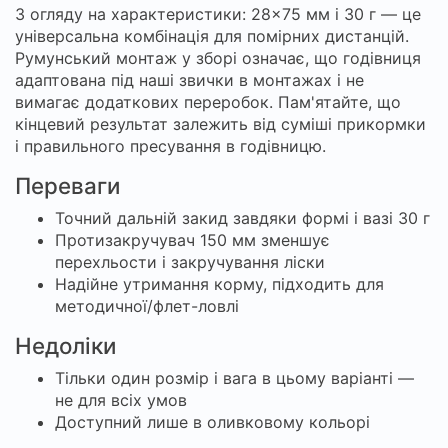
З огляду на характеристики: 28×75 мм і 30 г — це
універсальна комбінація для помірних дистанцій.
Румунський монтаж у зборі означає, що годівниця
адаптована під наші звички в монтажах і не
вимагає додаткових переробок. Пам'ятайте, що
кінцевий результат залежить від суміші прикормки
і правильного пресування в годівницю.
Переваги
Точний дальній закид завдяки формі і вазі 30 г
Протизакручувач 150 мм зменшує
перехльости і закручування ліски
Надійне утримання корму, підходить для
методичної/флет-ловлі
Недоліки
Тільки один розмір і вага в цьому варіанті —
не для всіх умов
Доступний лише в оливковому кольорі