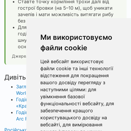
Ставте точку кормління трохи далі від
гострої бровки (на 5–10 м), щоб уникати
зачепів і мати можливість витягати рибу
без зривів об дно.
Для лову в течії використовуйте важчі
годівниці (починаючи від 100 г) і міцний
Ми використовуємо
шнур (наприклад, Climax 0,18), щоб
оснастка трималась на місці.
файли cookie
Джерело: Serhiienko Fishing —
відео на YouTube
Цей вебсайт використовує
файли cookie та інші технології
відстеження для покращення
Дивіться також
вашого досвіду перегляду з
Заглушка для фідерної годівниці Feeder
наступними цілями:
для
World4Carp, 33×40 мм
увімкнення базової
Годівниця флет World4Carp Flat Drop XL
функціональності вебсайту
,
для
«Крапля», 33×80 мм, 120 г
забезпечення кращого
Годівниця метод World4Carp Method Classic
користувацького досвіду на
Arc Flat S, 28x75 мм, 120 г
вебсайті
,
для вимірювання
Російською