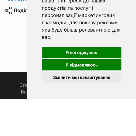
вашого інтересу до наших
продуктів та послуг і
Поділитися
персоналізації маркетингових
взаємодій
,
для показу реклами
яка буде більш релевантною для
вас
.
Я погоджуюсь
Я відмовляюсь
Змінити мої налаштування
Головна
Про нас
Магазин 🛒
Спортивна рибалка 🏆
Спільнота 🎣
База знань 📚
Новини
Каталог 📖
Фаза Місяця сьогодні
ФішХаб 2019 - 2026 | Всі права захищено
support@fishub.info
|
Політика конфіденційності
PL
EN
DE
ES
FR
CZ