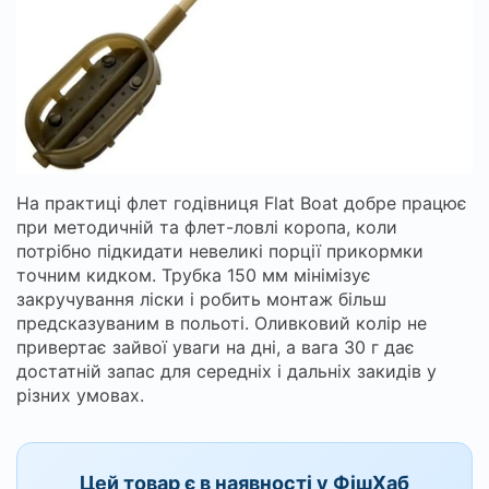
На практиці флет годівниця Flat Boat добре працює
при методичній та флет-ловлі коропа, коли
потрібно підкидати невеликі порції прикормки
точним кидком. Трубка 150 мм мінімізує
закручування ліски і робить монтаж більш
предсказуваним в польоті. Оливковий колір не
привертає зайвої уваги на дні, а вага 30 г дає
достатній запас для середніх і дальніх закидів у
різних умовах.
Цей товар є в наявності у ФішХаб