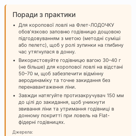
Поради з практики
Для коропової ловлі на Флет-ЛОДОЧКУ
обов'язково заповню годівницю дощовою
підгодовуванням з метою (методні суміші
або пелетс), щоб у ролі зупинки на глибину
час утягнулася в донну.
Використовуйте годівницю вагою 30–40 г
(не більше) для коропової ловлі на відстані
50–70 м, щоб забезпечити відмінну
аеродинаміку та точне закидання без
перенавантаження ліни.
Завжди натягуйте протизакручувач 150 мм
до цілі до закидання, щоб уникнути
звивання ліни та утримання годівниці в
донному покритті при ловель на Flat-
фідерні годівницях.
Джерела: