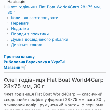
Навігація
Флет годівниця Flat Boat World4Carp 28×75 мм,
30 г
Коли і як застосовувати
Переваги
Недоліки
Поради з практики
Думка досвідченого рибалки
Дивіться також
Прогноз кльову
Риболовна Барахолка в Україні
Магазин 🛒
Флет годівниця Flat Boat World4Carp
28×75 мм, 30 г
Флет годівниця Flat Boat World4Carp — класичний
«лодочний» профіль у форматі 28×75 мм, вага 30 г,
оливковий колір і румунський монтаж. У першому