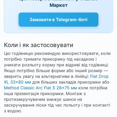
Маркет
Замовити в Telegram-боті
Коли і як застосовувати
Цю годівницю рекомендую використовувати, коли
потрібно тримати прикормку під насадкою і
уникати розльоту корму при відриві від годівниці.
Якщо потрібно більше форми або інший розмір —
зверніть увагу на альтернативи в лінійці:
Flat Drop
XL 33×80 мм
для більших закладів прикормки або
Method Classic Arc Flat S 28×75 мм
коли потрібна
інша презентація прикормки. Монтаж з
протизакручувачем знижує шанси на
заскручування ліски під час польоту і при контакті
з водою.