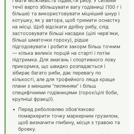
і мати можливість підвести рибу. У сильній
течії варто збільшувати вагу годівниці (100 г і
більше) та використовувати міцніший шнур і
котушку, як у автора, щоб тримати оснастку
на місці. Щоб відсікати дрібну рибу, слід
застосовувати більші насадки (цілі червʼяки,
більші шматочки гороху), рідше
підгодовувати і робити закорм більш точним
— кілька великіх порцій на старті і потім
підтримка. Для змагань і спортивного лову
прикормка, що швидко розпадається і
зібирає багато риби, дає перевагу по
кількості, але для трофейного ляща краще
плани з меншим “пилянням” і більш
специфічними годівницями (горох/цілі боби,
крупніші фракції).
Перед риболовлею обов'язково
помаркерити точку маркерним грузилом,
щоб визначити глибину, місця з травою та
бровку.