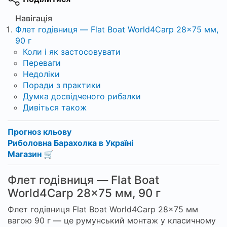
Навігація
Флет годівниця — Flat Boat World4Carp 28×75 мм,
90 г
Коли і як застосовувати
Переваги
Недоліки
Поради з практики
Думка досвідченого рибалки
Дивіться також
Прогноз кльову
Риболовна Барахолка в Україні
Магазин 🛒
Флет годівниця — Flat Boat
World4Carp 28×75 мм, 90 г
Флет годівниця Flat Boat World4Carp 28×75 мм
вагою 90 г — це румунський монтаж у класичному