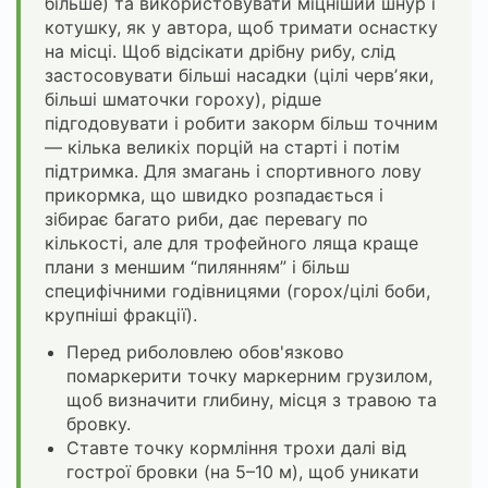
більше) та використовувати міцніший шнур і
котушку, як у автора, щоб тримати оснастку
на місці. Щоб відсікати дрібну рибу, слід
застосовувати більші насадки (цілі червʼяки,
більші шматочки гороху), рідше
підгодовувати і робити закорм більш точним
— кілька великіх порцій на старті і потім
підтримка. Для змагань і спортивного лову
прикормка, що швидко розпадається і
зібирає багато риби, дає перевагу по
кількості, але для трофейного ляща краще
плани з меншим “пилянням” і більш
специфічними годівницями (горох/цілі боби,
крупніші фракції).
Перед риболовлею обов'язково
помаркерити точку маркерним грузилом,
щоб визначити глибину, місця з травою та
бровку.
Ставте точку кормління трохи далі від
гострої бровки (на 5–10 м), щоб уникати