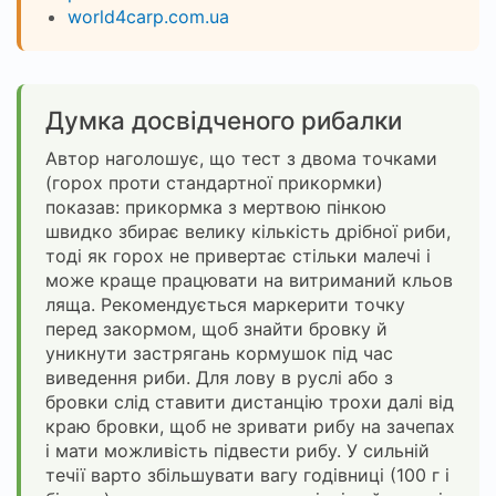
world4carp.com.ua
Думка досвідченого рибалки
Автор наголошує, що тест з двома точками
(горох проти стандартної прикормки)
показав: прикормка з мертвою пінкою
швидко збирає велику кількість дрібної риби,
тоді як горох не привертає стільки малечі і
може краще працювати на витриманий кльов
ляща. Рекомендується маркерити точку
перед закормом, щоб знайти бровку й
уникнути застрягань кормушок під час
виведення риби. Для лову в руслі або з
бровки слід ставити дистанцію трохи далі від
краю бровки, щоб не зривати рибу на зачепах
і мати можливість підвести рибу. У сильній
течії варто збільшувати вагу годівниці (100 г і