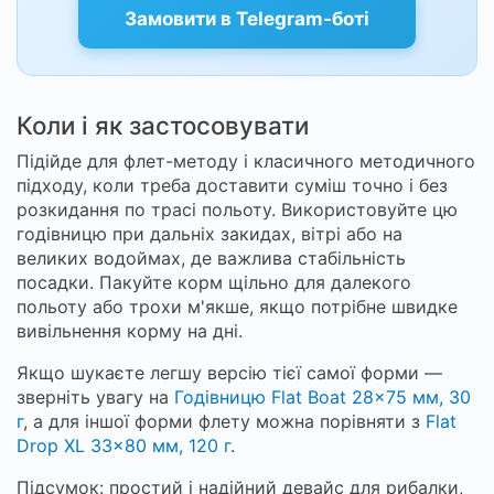
Замовити в Telegram-боті
Коли і як застосовувати
Підійде для флет-методу і класичного методичного
підходу, коли треба доставити суміш точно і без
розкидання по трасі польоту. Використовуйте цю
годівницю при дальніх закидах, вітрі або на
великих водоймах, де важлива стабільність
посадки. Пакуйте корм щільно для далекого
польоту або трохи м'якше, якщо потрібне швидке
вивільнення корму на дні.
Якщо шукаєте легшу версію тієї самої форми —
зверніть увагу на
Годівницю Flat Boat 28×75 мм, 30
г
, а для іншої форми флету можна порівняти з
Flat
Drop XL 33×80 мм, 120 г
.
Підсумок: простий і надійний девайс для рибалки,