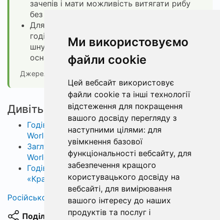
зачепів і мати можливість витягати рибу
без зривів об дно.
Для лову в течії використовуйте важчі
годівниці (починаючи від 100 г) і міцний
Ми використовуємо
шнур (наприклад, Climax 0,18), щоб
оснастка трималась на місці.
файли cookie
Джерело: Serhiienko Fishing —
відео на YouTube
Цей вебсайт використовує
файли cookie та інші технології
відстеження для покращення
Дивіться також
вашого досвіду перегляду з
Годівниця Флет «Лодочка» Flat Boat
наступними цілями:
для
World4Carp 28×75 мм, 30 г
увімкнення базової
Заглушка для фідерної годівниці Feeder
функціональності вебсайту
,
для
World4Carp, 33×40 мм
забезпечення кращого
Годівниця флет World4Carp Flat Drop XL
користувацького досвіду на
«Крапля», 33×80 мм, 120 г
вебсайті
,
для вимірювання
Російською
вашого інтересу до наших
продуктів та послуг і
Поділитися