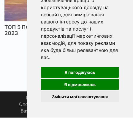
забезпечення кращого
користувацького досвіду на
вебсайті
,
для вимірювання
вашого інтересу до наших
ТОП 5 ПОДАРУНКІВ ДЛЯ РИБАКА У СЕРПНІ
продуктів та послуг і
2023
персоналізації маркетингових
взаємодій
,
для показу реклами
яка буде більш релевантною для
вас
.
Я погоджуюсь
Я відмовляюсь
Змінити мої налаштування
Головна
Про нас
Магазин 🛒
Спортивна рибалка 🏆
Спільнота 🎣
База знань 📚
Новини
Каталог 📖
Фаза Місяця сьогодні
ФішХаб 2019 - 2026 | Всі права захищено
support@fishub.info