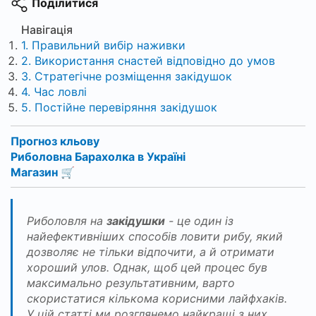
Поділитися
Навігація
1. Правильний вибір наживки
2. Використання снастей відповідно до умов
3. Стратегічне розміщення закідушок
4. Час ловлі
5. Постійне перевіряння закідушок
Прогноз кльову
Риболовна Барахолка в Україні
Магазин 🛒
Риболовля на
закідушки
- це один із
найефективніших способів ловити рибу, який
дозволяє не тільки відпочити, а й отримати
хороший улов. Однак, щоб цей процес був
максимально результативним, варто
скористатися кількома корисними лайфхаків.
У цій статті ми розглянемо найкращі з них,