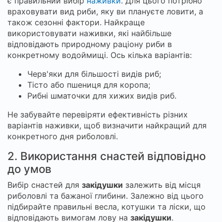
є правильний вибір
наживки
. Для цього потрібно
враховувати вид риби, яку ви плануєте ловити, а
також сезонні фактори. Найкраще
використовувати наживки, які найбільше
відповідають природному раціону риби в
конкретному водоймищі. Ось кілька варіантів:
Черв'яки для більшості видів риб;
Тісто або пшениця для коропа;
Рибні шматочки для хижих видів риб.
Не забувайте перевіряти ефективність різних
варіантів наживки, щоб визначити найкращий для
конкретного дня риболовлі.
2. Використання снастей відповідно
до умов
Вибір снастей для
закідушки
залежить від місця
риболовлі та бажаної глибини. Залежно від цього
підбирайте правильні весла, котушки та ліски, що
відповідають вимогам лову на
закідушки
.