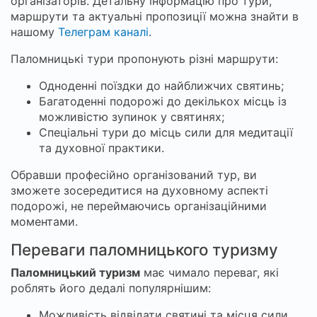
організаторів. Детальну інформацію про тури,
маршрути та актуальні пропозиції можна знайти в
нашому
Телеграм каналі
.
Паломницькі тури пропонують різні маршрути:
Одноденні поїздки до найближчих святинь;
Багатоденні подорожі до декількох місць із
можливістю зупинок у святинях;
Спеціальні тури до місць сили для медитації
та духовної практики.
Обравши професійно організований тур, ви
зможете зосередитися на духовному аспекті
подорожі, не переймаючись організаційними
моментами.
Переваги паломницького туризму
Паломницький туризм
має чимало переваг, які
роблять його дедалі популярнішим:
Можливість відвідати святині та місця сили,