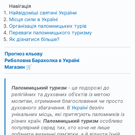
Навігація
Найвідоміші святині України
Місця сили в Україні
Організація паломницьких турів
Переваги паломницького туризму
Як дізнатися більше?
Прогноз кльову
Риболовна Барахолка в Україні
Магазин 🛒
Паломницький туризм
- це подорожі до
релігійних та духовних об'єктів із метою
молитви, отримання благословення чи просто
духовного збагачення. В
Україні
безліч
унікальних місць, які притягують паломників із
різних країн.
Паломницький туризм
особливо
популярний серед тих, хто хоче не лише
побачити визначні пам'ятки, а й відчути їхній