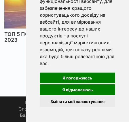
функціональності вебсайту
,
для
забезпечення кращого
користувацького досвіду на
вебсайті
,
для вимірювання
вашого інтересу до наших
ТОП 5 ПОДАРУНКІВ ДЛЯ РИБАКА У СЕРПНІ
продуктів та послуг і
2023
персоналізації маркетингових
взаємодій
,
для показу реклами
яка буде більш релевантною для
вас
.
Я погоджуюсь
Я відмовляюсь
Змінити мої налаштування
Головна
Про нас
Магазин 🛒
Спортивна рибалка 🏆
Спільнота 🎣
База знань 📚
Новини
Каталог 📖
Фаза Місяця сьогодні