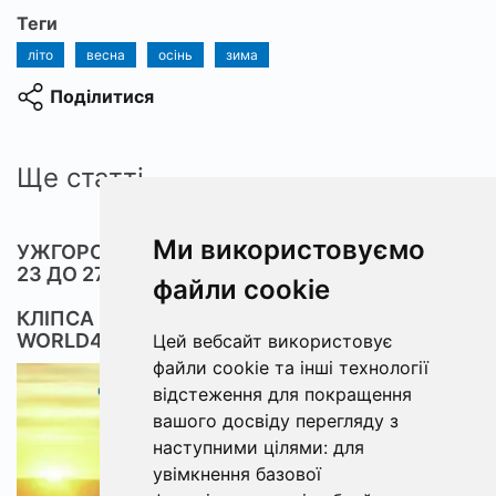
Теги
літо
весна
осінь
зима
Поділитися
Ще статті
Ми використовуємо
УЖГОРОД: ПРОГНОЗ КЛЬОВУ НА 5 ДНІВ ВІД
23 ДО 27 ЛИПНЯ 2025
файли cookie
КЛІПСА КРІПЛЕННЯ ДЛЯ СВІНГЕРІВ
WORLD4CARP CLIP
Цей вебсайт використовує
файли cookie та інші технології
відстеження для покращення
вашого досвіду перегляду з
наступними цілями:
для
увімкнення базової