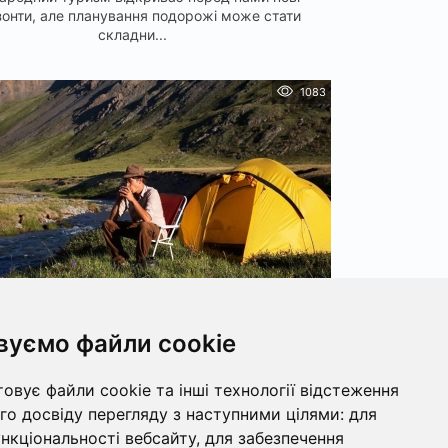
зонти, але планування подорожі може стати
складни...
1083
ваємо Україну пішки: найкращі ідеї
вуємо файли cookie
для Дня туризму
ризму - це чудова нагода відзначити любов до
овує файли cookie та інші технології відстеження
жей та відкриттів, досліджуючи мальовнич...
о досвіду перегляду з наступними цілями:
для
ункціональності вебсайту
,
для забезпечення