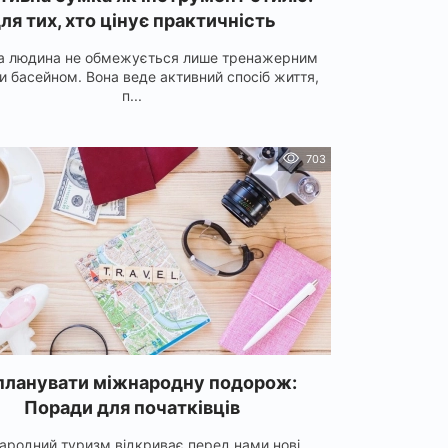
ля тих, хто цінує практичність
а людина не обмежується лише тренажерним
и басейном. Вона веде активний спосіб життя,
п...
703
планувати міжнародну подорож:
Поради для початківців
ародний туризм відкриває перед нами нові