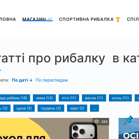
ЛОВНА
МАГАЗИН 🛒
СПОРТИВНА РИБАЛКА 🏆
СПІЛ
атті про рибалку в кат
вати:
По даті ↓
По переглядам
дар рибака (16)
зима (13)
літо (11)
весна (11)
осінь (11)
 (3)
щука (3)
грудень (3)
карп (2)
...
388