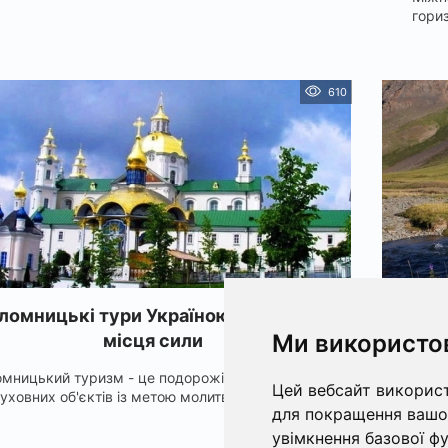
гори
610
ломницькі тури Україною: святині та
Відкри
Ми використо
місця сили
мницький туризм - це подорожі до релігійних та
День ту
Цей вебсайт використ
уховних об'єктів із метою молитви, отриман...
подоро
для покращення вашог
увімкнення базової ф