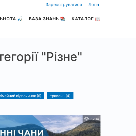
Зареєструватися
|
Логін
ЬНОТА 🎣
БАЗА ЗНАНЬ 📚
КАТАЛОГ 📖
егорії "Різне"
сімейний відпочинок (6)
травень (4)
1234