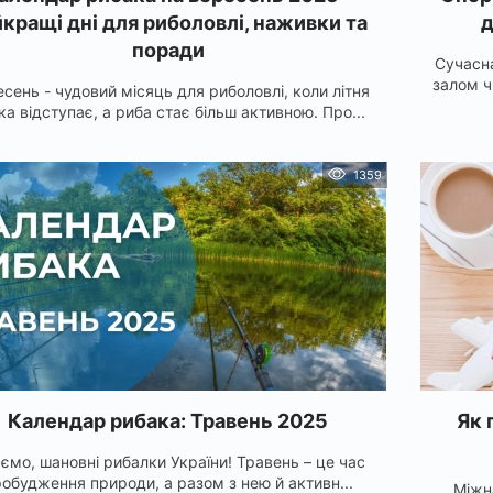
кращі дні для риболовлі, наживки та
д
поради
Сучасн
залом ч
сень - чудовий місяць для риболовлі, коли літня
ка відступає, а риба стає більш активною. Про...
1359
Календар рибака: Травень 2025
Як 
аємо, шановні рибалки України! Травень – це час
обудження природи, а разом з нею й активн...
Міжн