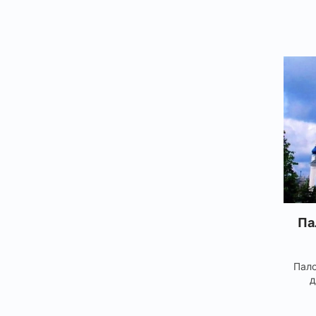
Па
Пало
д