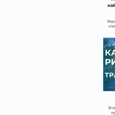
най
Вере
спе
Віт
пр