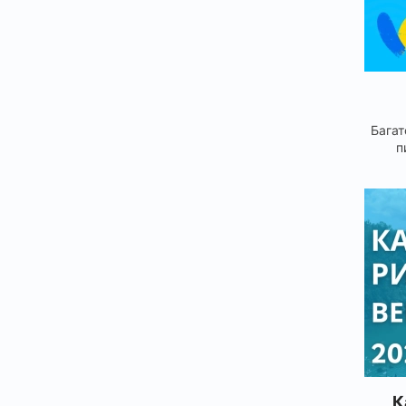
Багат
п
К