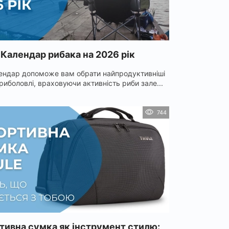
Календар рибака на 2026 рік
ендар допоможе вам обрати найпродуктивніші
 риболовлі, враховуючи активність риби зале...
744
тивна сумка як інструмент стилю: