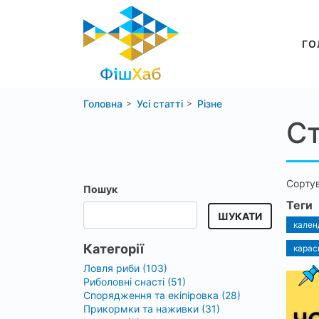
ГО
Головна
Усі статті
Різне
Ст
Сорту
Пошук
Теги
ШУКАТИ
кален
Категорії
карась
Ловля риби (103)
Риболовні снасті (51)
Спорядження та екіпіровка (28)
Прикормки та наживки (31)