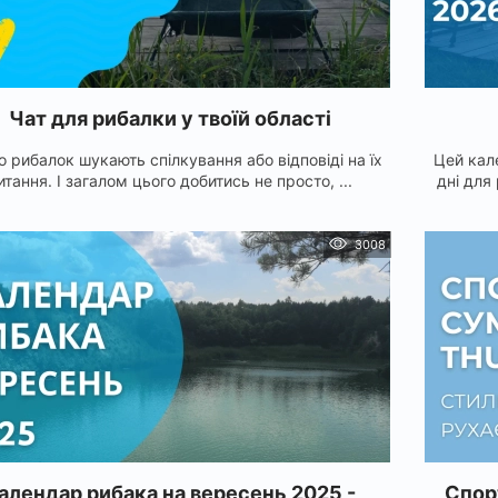
Чат для рибалки у твоїй області
о рибалок шукають спілкування або відповіді на їх
Цей кал
итання. І загалом цього добитись не просто, ...
дні для
3008
алендар рибака на вересень 2025 -
Спор