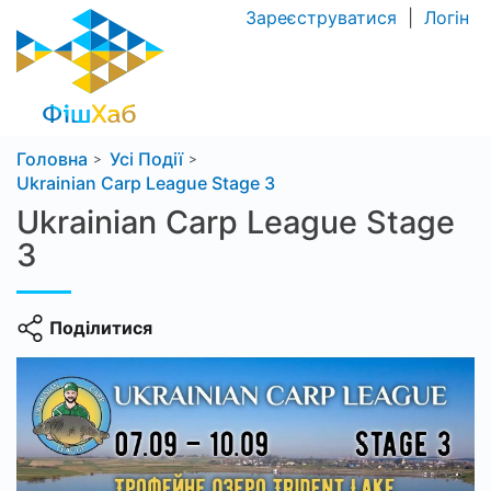
Зареєструватися
|
Логін
Головна
Усі Події
Ukrainian Carp League Stage 3
Ukrainian Carp League Stage
3
Поділитися