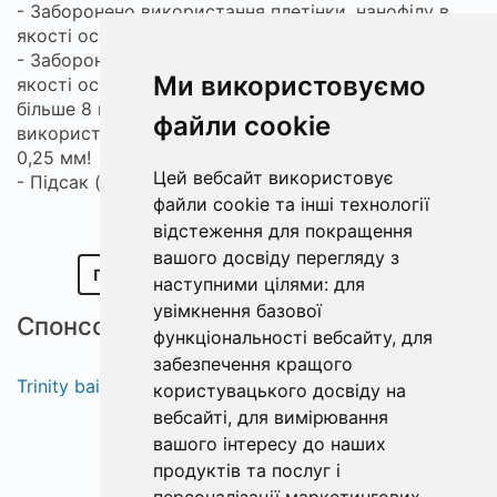
- Заборонено використання плетінки, нанофілу в
якості основної волосіні.
- Заборонено використання плетінки, нанофілу в
Ми використовуємо
якості основної волосіні. Відрізок довжиною не
більше 8 м в якості шок-лідера. - Дозволяється
файли cookie
використання волосіння діаметром не меншим за
0,25 мм!
Цей вебсайт використовує
- Підсак (не менше 70 см).
файли cookie та інші технології
відстеження для покращення
вашого досвіду перегляду з
ПОКАЗАТИ ПОЛОЖЕННЯ ТА КОНТАКТИ
наступними цілями:
для
увімкнення базової
Спонсори
функціональності вебсайту
,
для
забезпечення кращого
Trinity baits
користувацького досвіду на
вебсайті
,
для вимірювання
вашого інтересу до наших
продуктів та послуг і