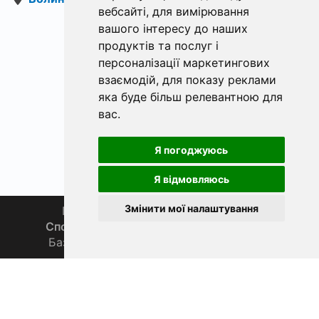
вебсайті
,
для вимірювання
вашого інтересу до наших
«
Наступна »
продуктів та послуг і
персоналізації маркетингових
взаємодій
,
для показу реклами
яка буде більш релевантною для
вас
.
Я погоджуюсь
Я відмовляюсь
Змінити мої налаштування
Головна
Про нас
Магазин 🛒
Спортивна рибалка 🏆
Спільнота 🎣
База знань 📚
Новини
Каталог 📖
Фаза Місяця сьогодні
ФішХаб 2019 - 2026 | Всі права захищено
support@fishub.info
|
Політика конфіденційності