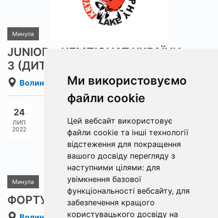
Минула
JUNIOR – ЧЕМПІОНАТ УКРАЇНИ
941
3 (ДИТЯЧИЙ ТУРНІР)
Ми використовуємо
Волинська область
Детальніше
файли cookie
24
Цей вебсайт використовує
ЛИП
2022
файли cookie та інші технології
відстеження для покращення
вашого досвіду перегляду з
наступними цілями:
для
увімкнення базової
Минула
функціональності вебсайту
,
для
ФОРТУНА – РОБІНЗОН
забезпечення кращого
1241
користувацького досвіду на
Волинська область
Детальніше