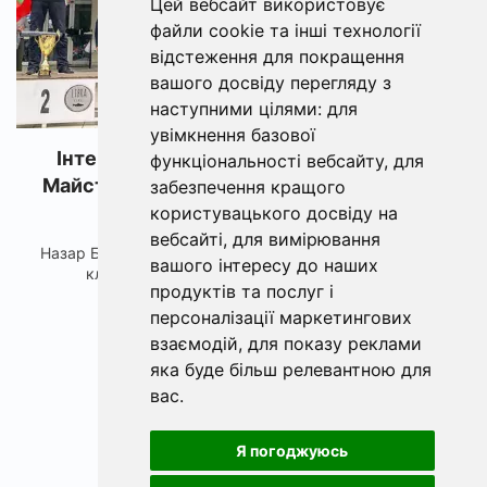
Цей вебсайт використовує
файли cookie та інші технології
відстеження для покращення
вашого досвіду перегляду з
наступними цілями:
для
увімкнення базової
Інтерв'ю ФішХаб з Назаром Боженко -
функціональності вебсайту
,
для
Майстром спорту Міжнародного класу з
забезпечення кращого
риболовного спорту
користувацького досвіду на
вебсайті
,
для вимірювання
Назар Боженко - 21 рiк, Майстер спорту Міжнародного
вашого інтересу до наших
класу з риболовного спорту, Ютубер та ...
продуктів та послуг і
персоналізації маркетингових
взаємодій
,
для показу реклами
яка буде більш релевантною для
вас
.
Я погоджуюсь