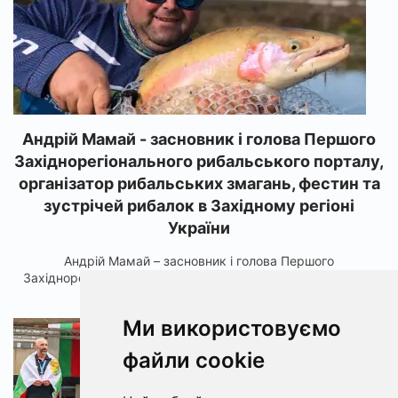
Андрій Мамай - засновник і голова Першого
Західнорегіонального рибальського порталу,
організатор рибальських змагань, фестин та
зустрічей рибалок в Західному регіоні
України
Андрій Мамай – засновник і голова Першого
Західнорегіонального рибальського порталу та закрито...
Ми використовуємо
5566
файли cookie