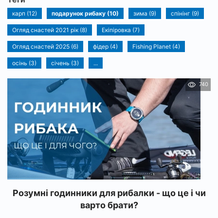
карп (12)
подарунок рибаку (10)
зима (9)
спінінг (9)
Огляд снастей 2021 рік (8)
Екіпіровка (7)
Огляд снастей 2025 (6)
фідер (4)
Fishing Planet (4)
осінь (3)
січень (3)
...
740
Розумні годинники для рибалки - що це і чи
варто брати?