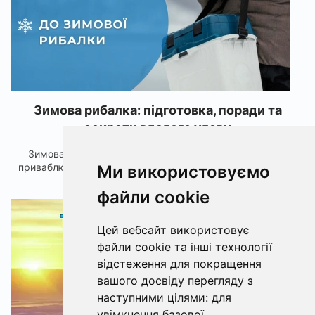
Зимова рибалка: підготовка, поради та
секрети вдалого улову
Зимова рибалка - це особливий вид відпочинку, який
приваблює своєю неповторною атмосферою, тишею та ...
Ми використовуємо
файли cookie
2592
Цей вебсайт використовує
файли cookie та інші технології
відстеження для покращення
вашого досвіду перегляду з
наступними цілями:
для
увімкнення базової