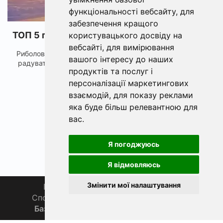
функціональності вебсайту
,
для
забезпечення кращого
ТОП 5 подарунків для рибака у Серпні 2023
користувацького досвіду на
вебсайті
,
для вимірювання
Риболовний сезон в самому розпалі, а разом з ним час
вашого інтересу до наших
радувати наших рибалок чудовими подарунками, як...
продуктів та послуг і
персоналізації маркетингових
взаємодій
,
для показу реклами
яка буде більш релевантною для
вас
.
Я погоджуюсь
Я відмовляюсь
Змінити мої налаштування
Головна
Про нас
Магазин 🛒
Спортивна рибалка 🏆
Спільнота 🎣
База знань 📚
Новини
Каталог 📖
Фаза Місяця сьогодні