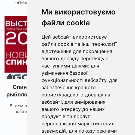
близькими, насолоджуючись природою та спіль...
Ми використовуємо
1523
файли cookie
Цей вебсайт використовує
файли cookie та інші технології
відстеження для покращення
вашого досвіду перегляду з
наступними цілями:
для
увімкнення базової
функціональності вебсайту
,
для
Спинниновые новинки выставки! Обзор
забезпечення кращого
рыболовной выставки 2021. ActiveExpo Fest.
користувацького досвіду на
вебсайті
,
для вимірювання
В этом видео постарались максимально информативно
вашого інтересу до наших
осветить спиннинговые новинки на выставке "Ох...
продуктів та послуг і
персоналізації маркетингових
взаємодій
,
для показу реклами