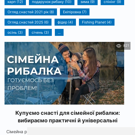
карп (12)
подарунок рибаку (10)
зима (9)
спінінг (9)
Огляд снастей 2021 рік (8)
Екіпіровка (7)
Огляд снастей 2025 (6)
фідер (4)
Fishing Planet (4)
осінь (3)
січень (3)
...
821
Купуємо снасті для сімейної рибалки:
вибираємо практичні й універсальні
Сімейна риболовля - це прекрасний спосіб провести час із