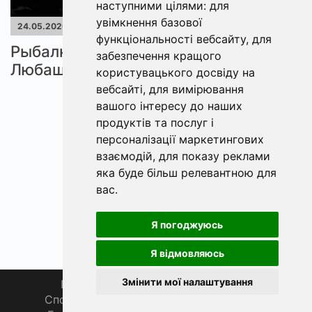
наступними цілями:
для
увімкнення базової
24.05.2020
Арчепитовка
функціональності вебсайту
,
для
Рыбалка в Арчепитовке
2550
забезпечення кращого
Любашевский р-н Одесская обл.
0
користувацького досвіду на
вебсайті
,
для вимірювання
вашого інтересу до наших
«
Наступна »
продуктів та послуг і
персоналізації маркетингових
взаємодій
,
для показу реклами
яка буде більш релевантною для
вас
.
Я погоджуюсь
Я відмовляюсь
Змінити мої налаштування
Головна
Про нас
Магазин 🛒
Спортивна рибалка 🏆
Спільнота 🎣