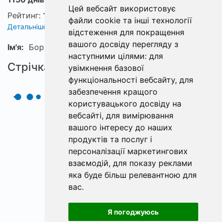
Цей вебсайт використовує
Рейтинг:
1
файли cookie та інші технології
Детальніше про рейтинг
відстеження для покращення
вашого досвіду перегляду з
Ім'я:
Борис
наступними цілями:
для
Стрічка
увімкнення базової
функціональності вебсайту
,
для
забезпечення кращого
користувацького досвіду на
вебсайті
,
для вимірювання
вашого інтересу до наших
продуктів та послуг і
персоналізації маркетингових
взаємодій
,
для показу реклами
яка буде більш релевантною для
вас
.
Я погоджуюсь