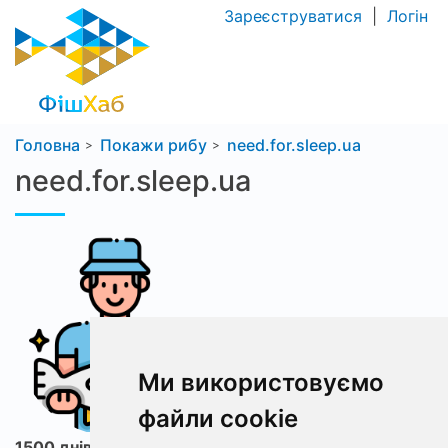
Зареєструватися
|
Логін
Головна
Покажи рибу
need.for.sleep.ua
need.for.sleep.ua
Ми використовуємо
файли cookie
1500 днів з ФішХаб