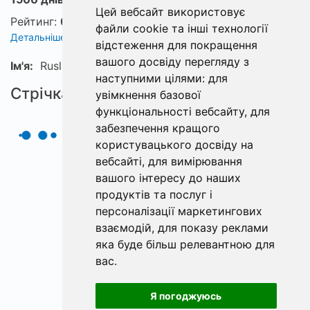
Цей вебсайт використовує
Рейтинг:
0
файли cookie та інші технології
Детальніше про рейтинг
відстеження для покращення
вашого досвіду перегляду з
Ім'я:
Ruslan
наступними цілями:
для
Стрічка
увімкнення базової
функціональності вебсайту
,
для
забезпечення кращого
користувацького досвіду на
вебсайті
,
для вимірювання
вашого інтересу до наших
продуктів та послуг і
персоналізації маркетингових
взаємодій
,
для показу реклами
яка буде більш релевантною для
вас
.
Я погоджуюсь