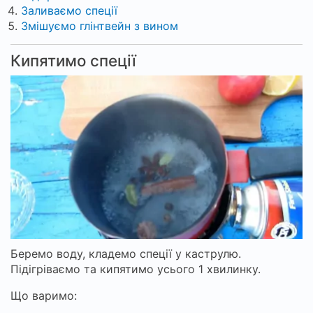
Заливаємо спеції
Змішуємо глінтвейн з вином
Кипятимо спеції
Беремо воду, кладемо спеції у каструлю.
Підігріваємо та кипятимо усього 1 хвилинку.
Що варимо: