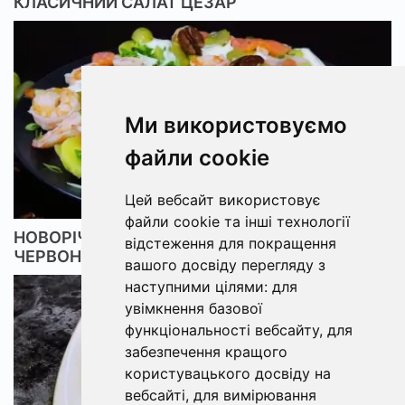
КЛАСИЧНИЙ САЛАТ ЦЕЗАР
Ми використовуємо
файли cookie
Цей вебсайт використовує
файли cookie та інші технології
НОВОРІЧНИЙ САЛАТ З КРЕВЕТКАМИ ТА
відстеження для покращення
ЧЕРВОНОЮ РИБОЮ
вашого досвіду перегляду з
наступними цілями:
для
увімкнення базової
функціональності вебсайту
,
для
забезпечення кращого
користувацького досвіду на
вебсайті
,
для вимірювання