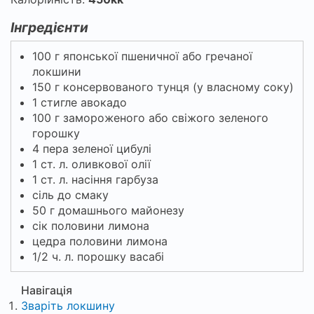
Інгредієнти
100 г японської пшеничної або гречаної
локшини
150 г консервованого тунця (у власному соку)
1 стигле авокадо
100 г замороженого або свіжого зеленого
горошку
4 пера зеленої цибулі
1 ст. л. оливкової олії
1 ст. л. насіння гарбуза
сіль до смаку
50 г домашнього майонезу
сік половини лимона
цедра половини лимона
1/2 ч. л. порошку васабі
Навігація
Зваріть локшину