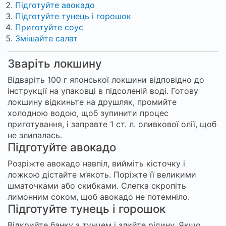
Підготуйте авокадо
Підготуйте тунець і горошок
Приготуйте соус
Змішайте салат
Зваріть локшину
Відваріть 100 г японської локшини відповідно до
інструкції на упаковці в підсоленій воді. Готову
локшину відкиньте на друшляк, промийте
холодною водою, щоб зупинити процес
приготування, і заправте 1 ст. л. оливкової олії, щоб
не злипалась.
Підготуйте авокадо
Розріжте авокадо навпіл, вийміть кісточку і
ложкою дістайте м’якоть. Поріжте її великими
шматочками або скибками. Слегка скропіть
лимонним соком, щоб авокадо не потемніло.
Підготуйте тунець і горошок
Відкрийте банку з тунцем і злийте рідину. Якщо