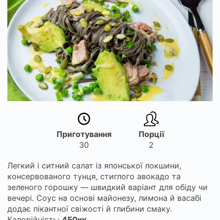
Приготування
Порції
30
2
Легкий і ситний салат із японської локшини,
консервованого тунця, стиглого авокадо та
зеленого горошку — швидкий варіант для обіду чи
вечері. Соус на основі майонезу, лимона й васабі
додає пікантної свіжості й глибини смаку.
Калорійність:
450кк