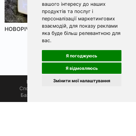
вашого інтересу до наших
продуктів та послуг і
персоналізації маркетингових
взаємодій
,
для показу реклами
НОВОРІЧНИЙ САЛАТ З ЧЕРВОНОЇ РИБИ
яка буде більш релевантною для
вас
.
Я погоджуюсь
Я відмовляюсь
Змінити мої налаштування
Головна
Про нас
Магазин 🛒
Спортивна рибалка 🏆
Спільнота 🎣
База знань 📚
Новини
Каталог 📖
Фаза Місяця сьогодні
ФішХаб 2019 - 2026 | Всі права захищено
support@fishub.info
|
Політика конфіденційності
PL
EN
DE
ES
FR
CZ