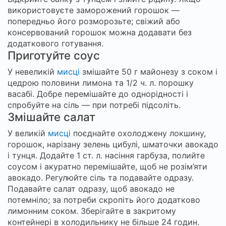
використовуєте заморожений горошок —
попередньо його розморозьте; свіжий або
консервований горошок можна додавати без
додаткового готування.
Приготуйте соус
У невеликій
мисці
змішайте 50 г майонезу з соком і
цедрою половини лимона та 1/2 ч. л. порошку
васабі. Добре перемішайте до однорідності і
спробуйте на сіль — при потребі підсоліть.
Змішайте салат
У великій
мисці
поєднайте охолоджену локшину,
горошок, нарізану зелень цибулі, шматочки авокадо
і тунця. Додайте 1 ст. л. насіння гарбуза, полийте
соусом і акуратно перемішайте, щоб не розім’яти
авокадо. Регулюйте сіль та подавайте одразу.
Подавайте салат одразу, щоб авокадо не
потемніло; за потреби скропіть його додатково
лимонним соком. Зберігайте в закритому
контейнері в холодильнику не більше 24 годин.