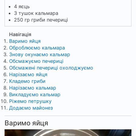
4 яєць
3 тушок кальмара
250 гр гриби печериці
Навігація
Варимо яйця
Оброблюємо кальмара
Знову окунаємо кальмар
Обсмажуємо печериці
Обсмажені печериці охолоджуємо
Нарізаємо яйця
Кладемо гриби
Нарізаємо кальмар
Викладуємо кальмар
Ріжемо петрушку
Додаємо майонез
Варимо яйця