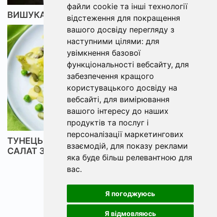
файли cookie та інші технології
ВИШУКАНИЙ САЛАТ З КАЛЬМАРАМИ
відстеження для покращення
вашого досвіду перегляду з
наступними цілями:
для
увімкнення базової
функціональності вебсайту
,
для
забезпечення кращого
користувацького досвіду на
вебсайті
,
для вимірювання
вашого інтересу до наших
продуктів та послуг і
персоналізації маркетингових
ТУНЕЦЬ, АВОКАДО ТА СОУС ІЗ ВАСАБІ —
взаємодій
,
для показу реклами
САЛАТ З ЯПОНСЬКОЇ ЛОКШИНИ
яка буде більш релевантною для
вас
.
Я погоджуюсь
Я відмовляюсь