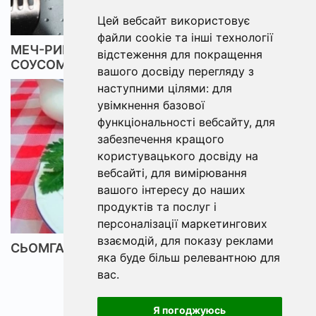
Цей вебсайт використовує
файли cookie та інші технології
МЕЧ-РИБА НА ГРИЛІ З ЛИМОННО-МАСЛЯНИМ
відстеження для покращення
СОУСОМ
вашого досвіду перегляду з
наступними цілями:
для
увімкнення базової
функціональності вебсайту
,
для
забезпечення кращого
користувацького досвіду на
вебсайті
,
для вимірювання
вашого інтересу до наших
продуктів та послуг і
персоналізації маркетингових
взаємодій
,
для показу реклами
СЬОМГА У ВЕРШКОВО-ІКОРНОМУ СОУСІ
яка буде більш релевантною для
вас
.
Я погоджуюсь