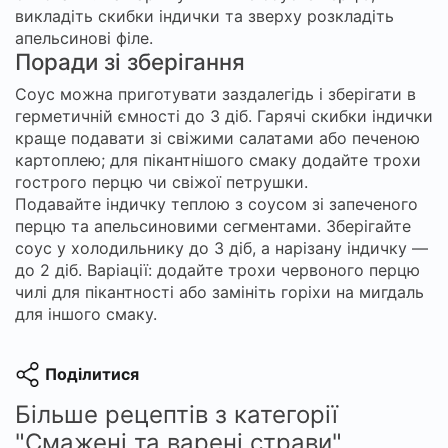
викладіть скибки індички та зверху розкладіть
апельсинові філе.
Поради зі зберігання
Соус можна приготувати заздалегідь і зберігати в
герметичній ємності до 3 діб. Гарячі скибки індички
краще подавати зі свіжими салатами або печеною
картоплею; для пікантнішого смаку додайте трохи
гострого перцю чи свіжої петрушки.
Подавайте індичку теплою з соусом зі запеченого
перцю та апельсиновими сегментами. Зберігайте
соус у холодильнику до 3 діб, а нарізану індичку —
до 2 діб. Варіації: додайте трохи червоного перцю
чилі для пікантності або замініть горіхи на мигдаль
для іншого смаку.
Поділитися
Більше рецептів з категорії
"Смажені та варені страви"