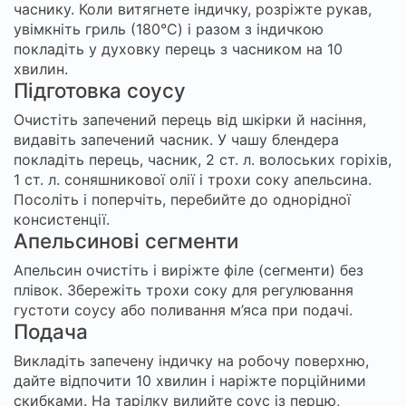
часнику. Коли витягнете індичку, розріжте рукав,
увімкніть гриль (180°C) і разом з індичкою
покладіть у духовку перець з часником на 10
хвилин.
Підготовка соусу
Очистіть запечений перець від шкірки й насіння,
видавіть запечений часник. У чашу блендера
покладіть перець, часник, 2 ст. л. волоських горіхів,
1 ст. л. соняшникової олії і трохи соку апельсина.
Посоліть і поперчіть, перебийте до однорідної
консистенції.
Апельсинові сегменти
Апельсин очистіть і виріжте філе (сегменти) без
плівок. Збережіть трохи соку для регулювання
густоти соусу або поливання м’яса при подачі.
Подача
Викладіть запечену індичку на робочу поверхню,
дайте відпочити 10 хвилин і наріжте порційними
скибками. На тарілку вилийте соус із перцю,