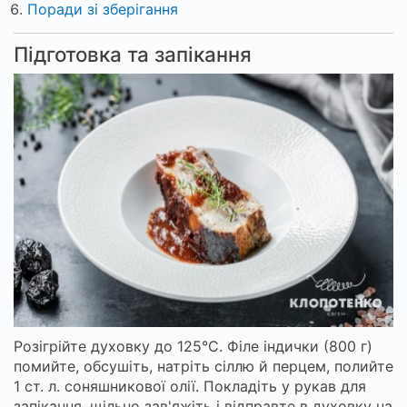
Поради зі зберігання
Підготовка та запікання
Розігрійте духовку до 125°C. Філе індички (800 г)
помийте, обсушіть, натріть сіллю й перцем, полийте
1 ст. л. соняшникової олії. Покладіть у рукав для
запікання, щільно зав'яжіть і відправте в духовку на