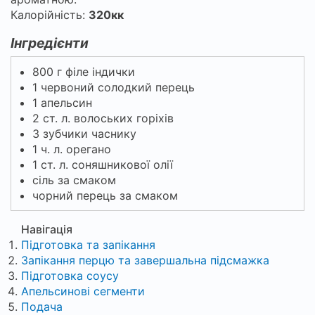
Калорійність:
320кк
Інгредієнти
800 г філе індички
1 червоний солодкий перець
1 апельсин
2 ст. л. волоських горіхів
3 зубчики часнику
1 ч. л. орегано
1 ст. л. соняшникової олії
сіль за смаком
чорний перець за смаком
Навігація
Підготовка та запікання
Запікання перцю та завершальна підсмажка
Підготовка соусу
Апельсинові сегменти
Подача