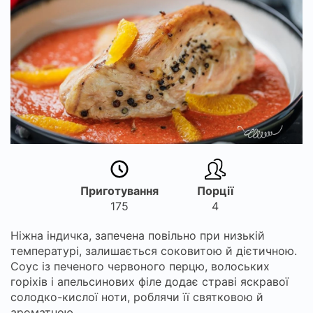
Приготування
Порції
175
4
Ніжна індичка, запечена повільно при низькій
температурі, залишається соковитою й дієтичною.
Соус із печеного червоного перцю, волоських
горіхів і апельсинових філе додає страві яскравої
солодко-кислої ноти, роблячи її святковою й
ароматною.