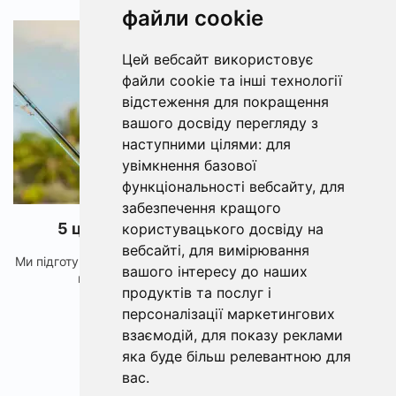
файли cookie
1517
Цей вебсайт використовує
файли cookie та інші технології
відстеження для покращення
вашого досвіду перегляду з
наступними цілями:
для
увімкнення базової
функціональності вебсайту
,
для
забезпечення кращого
5 цікавих аксессуарів для рибалки
користувацького досвіду на
вебсайті
,
для вимірювання
Ми підготували для вас огляд 5 аксессуарів від Flagman, які
вашого інтересу до наших
можуть знадобитись вам на рибалці. ...
продуктів та послуг і
персоналізації маркетингових
взаємодій
,
для показу реклами
яка буде більш релевантною для
вас
.