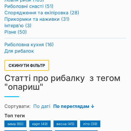
Риболовні снасті (51)
Спорядження та екіпіровка (28)
Прикормки та наживки (31)
Інтерв'ю (3)
Різне (50)
Риболовна кухня (16)
Для рибалок
СКИНУТИ ФІЛЬТР
Статті про рибалку з тегом
"опариш"
Сортувати:
По даті
По переглядам ↓
Топ теги
зима (60)
карп (49)
весна (45)
літо (39)