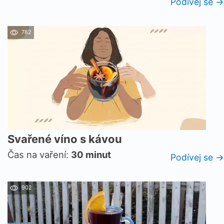
Podívej se →
782
Svařené víno s kávou
Čas na vaření:
30 minut
Podívej se →
902