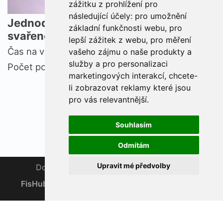
zážitku z prohlížení pro
následující účely:
pro umožnění
Jednoduchý recept na lahodné
základní funkčnosti webu
,
pro
svařené víno z červeného vína
lepší zážitek z webu
,
pro měření
Čas na vaření:
30 minut
vašeho zájmu o naše produkty a
služby a pro personalizaci
Počet porcí:
5
Podívej se →
marketingových interakcí
,
chcete-
li zobrazovat reklamy které jsou
pro vás relevantnější
.
Souhlasím
Odmítám
Upravit mé předvolby
Domov
Znalostní základna
Zprávy
FisHub 2019 - 2026 | Všechna práva vyhrazena
support@fishub.info
|
Zásady ochrany osobních údajů