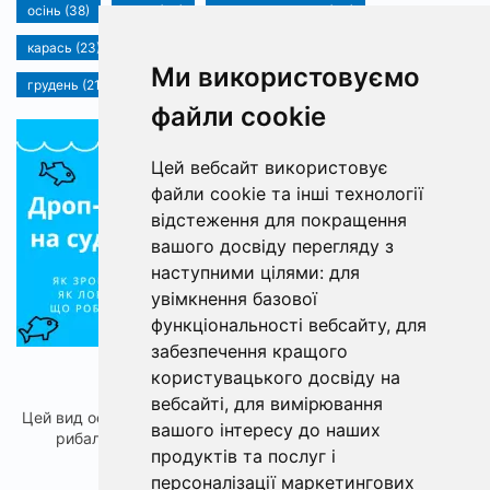
осінь (38)
щука (36)
календар рибака (33)
карась (23)
Екіпіровка (21)
прикормка (21)
Ми використовуємо
грудень (21)
...
файли cookie
1649
Цей вебсайт використовує
файли cookie та інші технології
відстеження для покращення
вашого досвіду перегляду з
наступними цілями:
для
увімкнення базової
функціональності вебсайту
,
для
забезпечення кращого
Дроп-шот на судака
користувацького досвіду на
вебсайті
,
для вимірювання
Цей вид оснащення прийшов до нас із далекої Америки, де
вашого інтересу до наших
рибалки вже давно застосовують дроп-шот для ...
продуктів та послуг і
персоналізації маркетингових