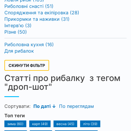
Риболовні снасті (51)
Спорядження та екіпіровка (28)
Прикормки та наживки (31)
Інтерв'ю (3)
Різне (50)
Риболовна кухня (16)
Для рибалок
СКИНУТИ ФІЛЬТР
Статті про рибалку з тегом
"дроп-шот"
Сортувати:
По даті ↓
По переглядам
Топ теги
зима (60)
карп (49)
весна (45)
літо (39)