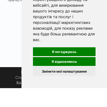
вебсайті
,
для вимірювання
вашого інтересу до наших
«
Наступна »
продуктів та послуг і
персоналізації маркетингових
взаємодій
,
для показу реклами
яка буде більш релевантною для
вас
.
Я погоджуюсь
Я відмовляюсь
Змінити мої налаштування
Головна
Про нас
Магазин 🛒
Спортивна рибалка 🏆
Спільнота 🎣
База знань 📚
Новини
Каталог 📖
Фаза Місяця сьогодні
ФішХаб 2019 - 2026 | Всі права захищено
support@fishub.info
|
Політика конфіденційності