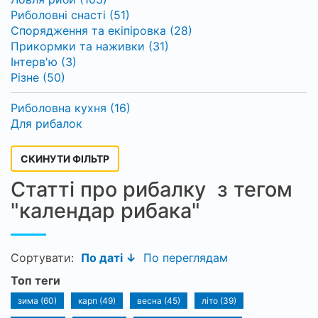
Риболовні снасті (51)
Спорядження та екіпіровка (28)
Прикормки та наживки (31)
Інтерв'ю (3)
Різне (50)
Риболовна кухня (16)
Для рибалок
СКИНУТИ ФІЛЬТР
Статті про рибалку з тегом
"календар рибака"
Сортувати:
По даті ↓
По переглядам
Топ теги
зима (60)
карп (49)
весна (45)
літо (39)