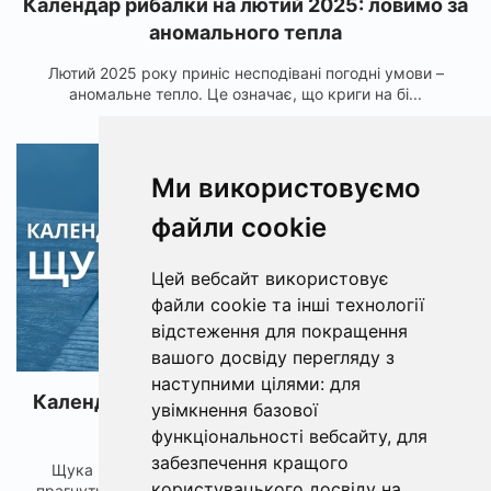
Календар рибалки на лютий 2025: ловимо за
аномального тепла
Лютий 2025 року приніс несподівані погодні умови –
аномальне тепло. Це означає, що криги на бі...
1895
Ми використовуємо
файли cookie
Цей вебсайт використовує
файли cookie та інші технології
відстеження для покращення
вашого досвіду перегляду з
наступними цілями:
для
Календар кльову щуки для різних водойм:
увімкнення базової
озера, річки, ставки
функціональності вебсайту
,
для
забезпечення кращого
Щука - одна з найбільш популярних хижих риб, яку
користувацького досвіду на
прагнуть зловити рибалки різного рівня майстерності...