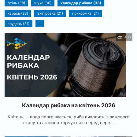
осінь (38)
щука (36)
календар рибака (33)
карась (23)
Екіпіровка (21)
прикормка (21)
грудень (21)
...
436
Календар рибака на квітень 2026
Квітень — вода прогрівається, риба виходить із зимового
стану та активно харчується перед нере...