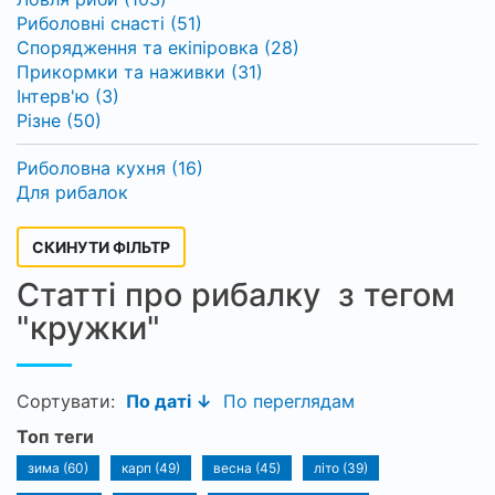
Риболовні снасті (51)
Спорядження та екіпіровка (28)
Прикормки та наживки (31)
Інтерв'ю (3)
Різне (50)
Риболовна кухня (16)
Для рибалок
СКИНУТИ ФІЛЬТР
Статті про рибалку з тегом
"кружки"
Сортувати:
По даті ↓
По переглядам
Топ теги
зима (60)
карп (49)
весна (45)
літо (39)