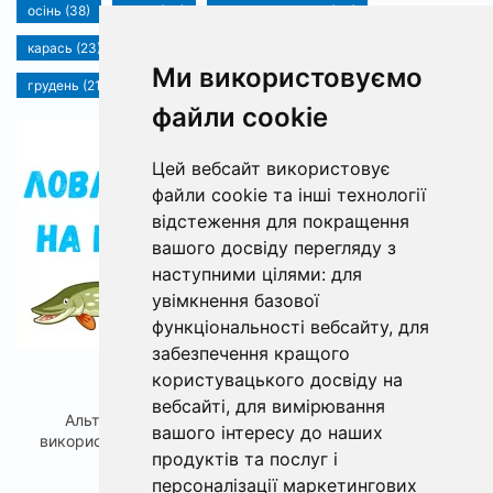
осінь (38)
щука (36)
календар рибака (33)
карась (23)
Екіпіровка (21)
прикормка (21)
Ми використовуємо
грудень (21)
...
файли cookie
1749
Цей вебсайт використовує
файли cookie та інші технології
відстеження для покращення
вашого досвіду перегляду з
наступними цілями:
для
увімкнення базової
функціональності вебсайту
,
для
забезпечення кращого
Ловля щуки на кружки
користувацького досвіду на
вебсайті
,
для вимірювання
Альтернативою осіннього лову щуки зі спінінга з
вашого інтересу до наших
використанням м'яких приманок є кружки - спеціал...
продуктів та послуг і
персоналізації маркетингових