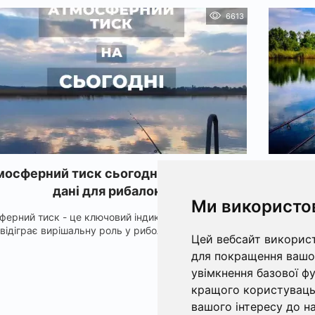
6613
осферний тиск сьогодні - актуальні
Рибалк
дані для рибалок
Ми використо
ферний тиск - це ключовий індикатор погоди, який
Риба
відіграє вирішальну роль у риболовлі. Пер...
відмі
Цей вебсайт використ
для покращення вашог
увімкнення базової ф
«
Наступна »
кращого користувацьк
вашого інтересу до на