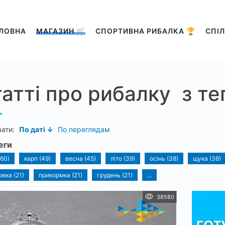
ЛОВНА
МАГАЗИН 🛒
СПОРТИВНА РИБАЛКА 🏆
СПІЛ
атті про рибалку з те
вати:
По даті ↓
По переглядам
еги
(60)
карп (49)
весна (45)
літо (39)
осінь (38)
щука (36)
овка (21)
прикормка (21)
грудень (21)
...
38580