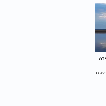
Атм
Атмос