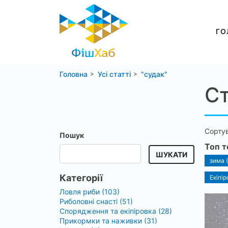
ГО
Головна
Усі статті
"судак"
Ст
Сорту
Пошук
Топ т
ШУКАТИ
зима 
Категорії
Екіпір
Ловля риби (103)
Риболовні снасті (51)
Спорядження та екіпіровка (28)
Прикормки та наживки (31)