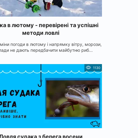
ка в лютому - перевірені та успішні
методи ловлі
зміни погоди в лютому і напрямку вітру, морози,
пади не дають передбачити майбутню риб...
1130
Ловля судака з берега восени