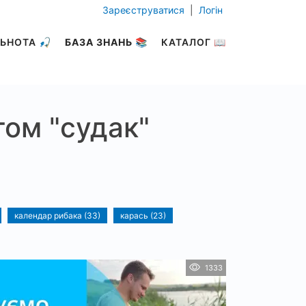
Зареєструватися
|
Логін
ЬНОТА 🎣
БАЗА ЗНАНЬ 📚
КАТАЛОГ 📖
гом "судак"
календар рибака (33)
карась (23)
1333