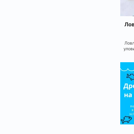
Лов
Ловл
улов