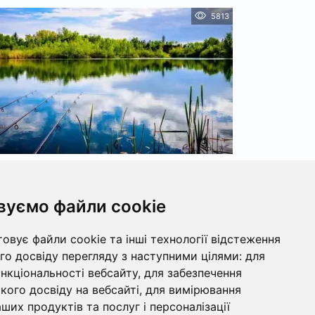
5813
а в Квітні - яка риба клює, прогнози
кльову та цінні поради
вуємо файли cookie
лка в квітні - настає період активності для
нного клювання хижака. Хорошим клюванням
овує файли cookie та інші технології відстеження
пораду...
о досвіду перегляду з наступними цілями:
для
ункціональності вебсайту
,
для забезпечення
ого досвіду на вебсайті
,
для вимірювання
ших продуктів та послуг і персоналізації