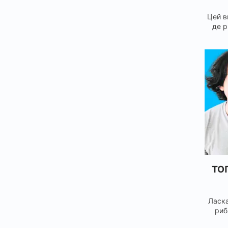
Цей в
де р
ТОП
Ласка
риб