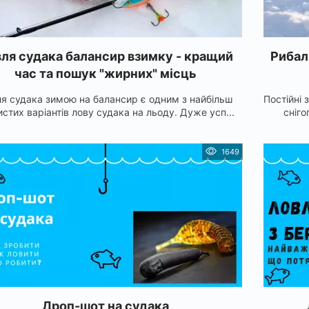
ля судака балансир взимку - кращий
Рибал
час та пошук "жирних" місць
я судака зимою на балансир є одним з найбільш
Постійні 
истих варіантів лову судака на льоду. Дуже усп...
сніго
1649
Дроп-шот на судака