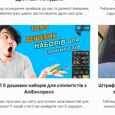
ид оснащення прийшов до нас із далекої Америки,
Рибалки
ибалки вже давно застосовують дроп-шот для ...
суда
1969
 5 дешевих наборів для спінінгістів з
Штраф з
АліЕкспресс
во просимо до світу доступних можливостей для
Таблиц
алок! У нашій статті ви знайдете топ 5 недорог...
незако