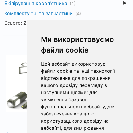
Екіпірування короп'ятника
(4)
Комплектуючі та запчастини
(4)
Всього:
2
Популярні
Ціна ↑
Ціна ↓
Ми використовуємо
-10%
файли cookie
Цей вебсайт використовує
файли cookie та інші технології
відстеження для покращення
вашого досвіду перегляду з
наступними цілями:
для
увімкнення базової
функціональності вебсайту
,
для
забезпечення кращого
користувацького досвіду на
вебсайті
,
для вимірювання