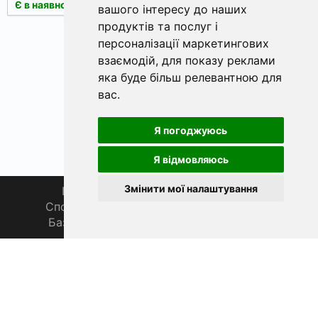
КУПИТИ
КУПИТИ
Є в наявності
Є в наявності
вашого інтересу до наших
продуктів та послуг і
персоналізації маркетингових
«
1
2
»
взаємодій
,
для показу реклами
яка буде більш релевантною для
вас
.
Я погоджуюсь
Я відмовляюсь
Змінити мої налаштування
Головна
Про нас
Магазин 🛒
Спортивна рибалка 🏆
Спільнота 🎣
База знань 📚
Новини
Каталог 📖
Фаза Місяця сьогодні
ФішХаб 2019 - 2026 | Всі права захищено
support@fishub.info
|
Політика конфіденційності
PL
EN
DE
ES
FR
CZ