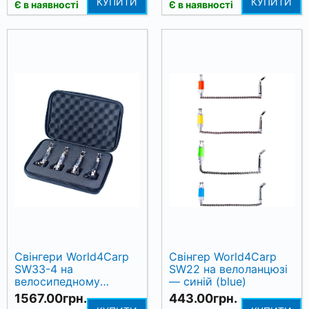
КУПИТИ
КУПИТИ
Є в наявності
Є в наявності
Свінгери World4Carp
Свінгер World4Carp
SW33-4 на
SW22 на велоланцюзі
велосипедному
— синій (blue)
ланцюгу з LED-
1567.00грн.
443.00грн.
підсвіткою, 4 шт