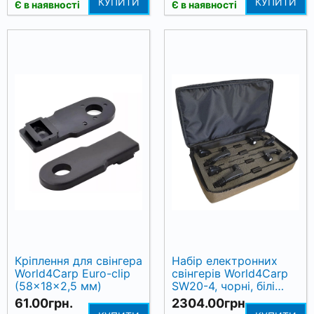
КУПИТИ
КУПИТИ
Є в наявності
Є в наявності
Кріплення для свінгера
Набір електронних
World4Carp Euro-clip
свінгерів World4Carp
(58×18×2,5 мм)
SW20-4, чорні, білі
LED (4 шт.)
61.00грн.
2304.00грн.