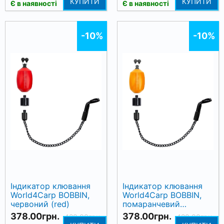
КУПИТИ
КУПИТИ
Є в наявності
Є в наявності
-10%
-10%
Індикатор клювання
Індикатор клювання
World4Carp BOBBIN,
World4Carp BOBBIN,
червоний (red)
помаранчевий
(orange)
378.00грн.
378.00грн.
420.00грн.
420.00грн.