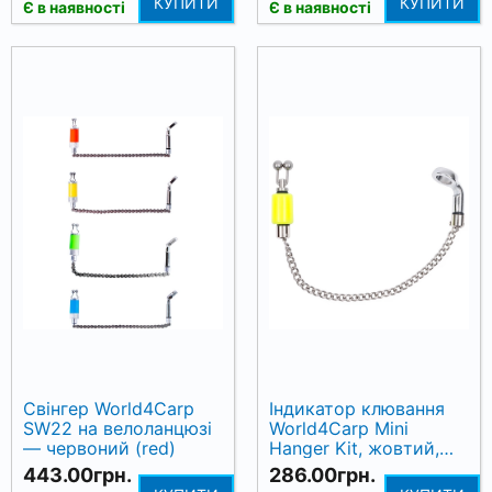
КУПИТИ
КУПИТИ
Є в наявності
Є в наявності
Свінгер World4Carp
Індикатор клювання
SW22 на велоланцюзі
World4Carp Mini
— червоний (red)
Hanger Kit, жовтий,
нікельований
443.00грн.
286.00грн.
ланцюжок 14 см