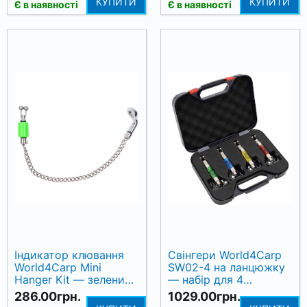
КУПИТИ
КУПИТИ
Є в наявності
Є в наявності
Індикатор клювання
Свінгери World4Carp
World4Carp Mini
SW02-4 на ланцюжку
Hanger Kit — зелений,
— набір для 4
ланцюжок 14 см
вудилищ
286.00грн.
1029.00грн.