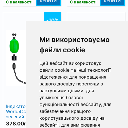
КУПИТИ
КУПИТИ
Є в наявності
Є в наявності
-10%
Ми використовуємо
файли cookie
Цей вебсайт використовує
файли cookie та інші технології
відстеження для покращення
вашого досвіду перегляду з
наступними цілями:
для
увімкнення базової
функціональності вебсайту
,
для
Індикатор клювання
Кліпса свінгера для
забезпечення кращого
World4Carp BOBBIN,
фіксації волосіні
зелений (green)
World4Carp Swinger
користувацького досвіду на
clip sw20
378.00грн.
61.00грн.
420.00грн.
вебсайті
,
для вимірювання