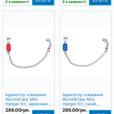
КУПИТИ
КУПИТИ
Є в наявності
Є в наявності
Індикатор клювання
Індикатор клювання
World4Carp Mini
World4Carp Mini
Hanger Kit, червоний,
Hanger Kit, синій,
металевий ланцюжок
нікельований
286.00грн.
286.00грн.
14 см
ланцюжок 14 см