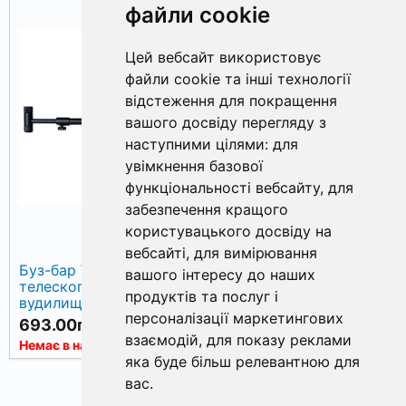
файли cookie
Цей вебсайт використовує
файли cookie та інші технології
відстеження для покращення
вашого досвіду перегляду з
наступними цілями:
для
увімкнення базової
функціональності вебсайту
,
для
забезпечення кращого
користувацького досвіду на
вебсайті
,
для вимірювання
Буз-бар World4Carp
Буз-бар World4Carp на
вашого інтересу до наших
телескопічний на 2
3 вудилища, 37 см, з
продуктів та послуг і
вудилища, 26-37 см, з
регулювальними
персоналізації маркетингових
контргайками, чорний
контргайками, чорний
693.00грн.
616.00грн.
взаємодій
,
для показу реклами
Немає в наявності
Немає в наявності
яка буде більш релевантною для
вас
.