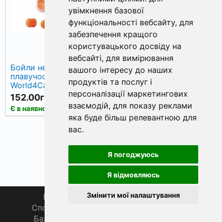
увімкнення базової
функціональності вебсайту
,
для
забезпечення кращого
користувацького досвіду на
вебсайті
,
для вимірювання
Бойли нейтральної
Бойли нейтральної
вашого інтересу до наших
плавучості wafters
плавучості wafters
продуктів та послуг і
World4Carp Plum
World4Carp Pineapple
персоналізації маркетингових
(слива), 9х11 мм
(ананас), 9х11 мм
152.00грн.
152.00грн.
взаємодій
,
для показу реклами
КУПИТИ
КУПИТИ
Є в наявності
Є в наявності
яка буде більш релевантною для
вас
.
Я погоджуюсь
Я відмовляюсь
Змінити мої налаштування
Головна
Про нас
Магазин 🛒
Спортивна рибалка 🏆
Спільнота 🎣
База знань 📚
Новини
Каталог 📖