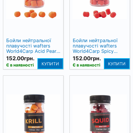
Бойли нейтральної
Бойли нейтральної
плавучості wafters
плавучості wafters
World4Carp Acid Pear
World4Carp Spicy
(кисла груша), 9х11 мм
(спеції), 9х11 мм
152.00грн.
152.00грн.
КУПИТИ
КУПИТИ
Є в наявності
Є в наявності