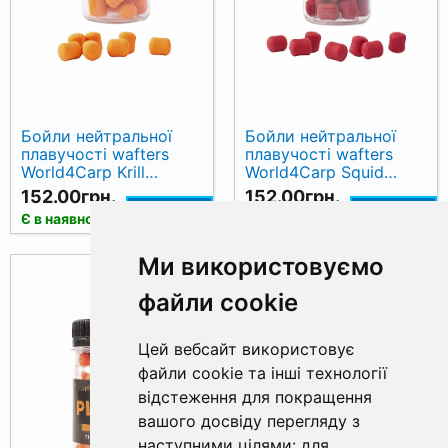
Бойли нейтральної
Бойли нейтральної
плавучості wafters
плавучості wafters
World4Carp Krill
World4Carp Squid
(криль), 9х11 мм
(кальмар), 9х11 мм
152.00грн.
152.00грн.
КУПИТИ
КУПИТИ
Є в наявності
Є в наявності
Ми використовуємо
файли cookie
Цей вебсайт використовує
файли cookie та інші технології
відстеження для покращення
вашого досвіду перегляду з
наступними цілями:
для