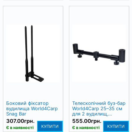
Боковий фіксатор
Телескопічний буз-бар
вудилища World4Carp
World4Carp 25–35 см
Snag Bar
для 2 вудилищ,
алюміній, різьба BSF
307.00грн.
555.00грн.
3/8"
КУПИТИ
КУПИТИ
Є в наявності
Є в наявності