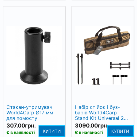
Стакан-утримувач
Набір стійок і буз-
World4Carp Ø17 мм
барів World4Carp
для помосту
Stand Kit Universal 2
для 2 вудилищ
307.00грн.
3090.00грн.
КУПИТИ
КУПИТИ
Є в наявності
Є в наявності