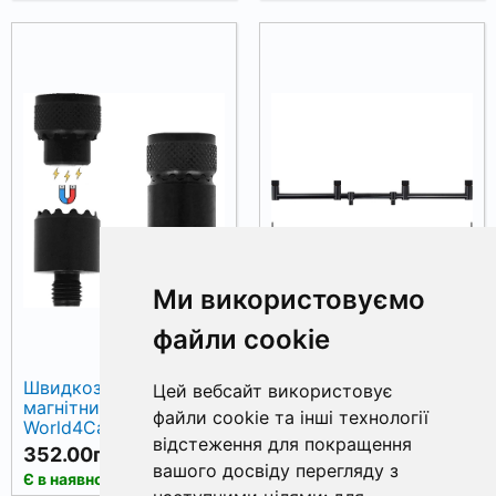
Ми використовуємо
файли cookie
Швидкознімний
Буз-бар World4Carp
Цей вебсайт використовує
магнітний адаптер
Slim Adjustable на 4
файли cookie та інші технології
World4Carp Quick
вудилища, 70 см
відстеження для покращення
Magnetic Release, 1 шт
352.00грн.
712.81грн.
вашого досвіду перегляду з
КУПИТИ
Є в наявності
Немає в наявності