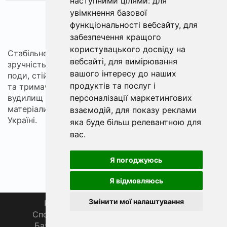
наступними цілями:
для
увімкнення базової
функціональності вебсайту
,
для
«
1
2
»
забезпечення кращого
користувацького досвіду на
Стабільне розташування вудилищ на березі — це і
вебсайті
,
для вимірювання
зручність, і збереження снастей. У розділі — род-
вашого інтересу до наших
поди, стійки, гребінки, триноги, бузбари, адаптери
продуктів та послуг і
та тримачі. Підбирайте конфігурацію під кількість
вудилищ і тип берега (ґрунт, галька, бетон). Міцні
персоналізації маркетингових
матеріали й точне регулювання. Доставка по
взаємодій
,
для показу реклами
Україні.
яка буде більш релевантною для
вас
.
Я погоджуюсь
Я відмовляюсь
Змінити мої налаштування
Головна
Про нас
Магазин 🛒
Спортивна рибалка 🏆
Спільнота 🎣
База знань 📚
Новини
Каталог 📖