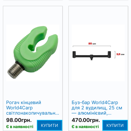
Рогач кінцевий
Буз-бар World4Carp
World4Carp
для 2 вудилищ, 25 см
світлонакопичувальний,
— алюмінієвий,
малий (вн. Ø10 мм,
матовий чорний
98.00грн.
470.00грн.
BSF 3/8" 20 нит/дюйм)
КУПИТИ
КУПИТИ
Є в наявності
Є в наявності