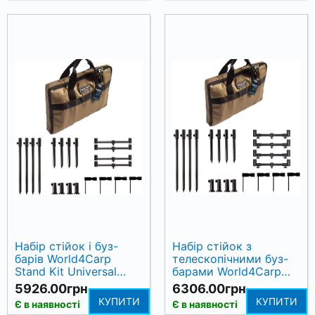
Набір стійок і буз-
Набір стійок з
барів World4Carp
телескопічними буз-
Stand Kit Universal
барами World4Carp
MAX 4
Stand Kit Universal
5926.00грн.
6306.00грн.
MAX 4
КУПИТИ
КУПИТИ
Є в наявності
Є в наявності