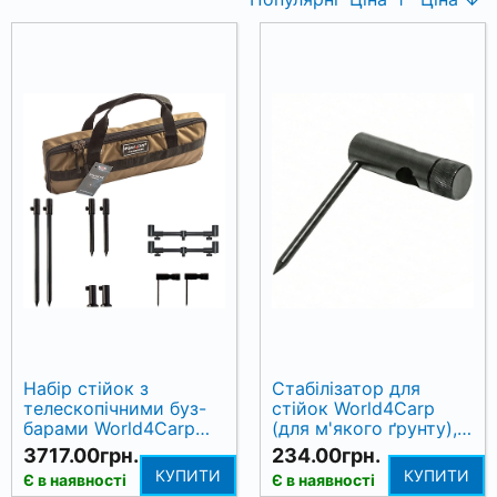
Набір стійок з
Стабілізатор для
телескопічними буз-
стійок World4Carp
барами World4Carp
(для м'якого ґрунту),
Stand Kit Universal
висота 11 см
3717.00грн.
234.00грн.
MAX 2
КУПИТИ
КУПИТИ
Є в наявності
Є в наявності