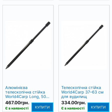
Алюмінієва
Телескопічна стійка
телескопічна стійка
World4Carp 37–63 см
World4Carp Long, 50–
для вудилищ
90 см
467.00грн.
334.00грн.
КУПИТИ
КУПИТИ
Є в наявності
Є в наявності