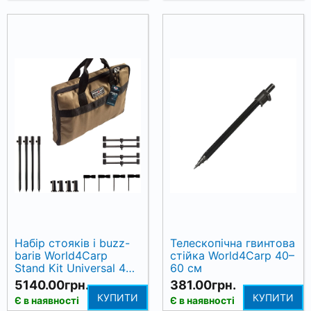
Набір стояків і buzz-
Телескопічна гвинтова
barів World4Carp
стійка World4Carp 40–
Stand Kit Universal 4
60 см
для 4 вудилищ
5140.00грн.
381.00грн.
КУПИТИ
КУПИТИ
Є в наявності
Є в наявності