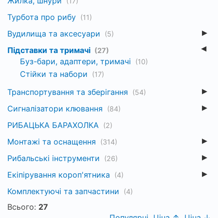
Жилка, шнури
(17)
Турбота про рибу
(11)
Вудилища та аксесуари
(5)
Підставки та тримачі
(27)
Буз-бари, адаптери, тримачі
(10)
Стійки та набори
(17)
Транспортування та зберігання
(54)
Сигналізатори клювання
(84)
РИБАЦЬКА БАРАХОЛКА
(2)
Монтажі та оснащення
(314)
Рибальські інструменти
(26)
Екіпірування короп'ятника
(4)
Комплектуючі та запчастини
(4)
Всього:
27
Популярні
Ціна ↑
Ціна ↓