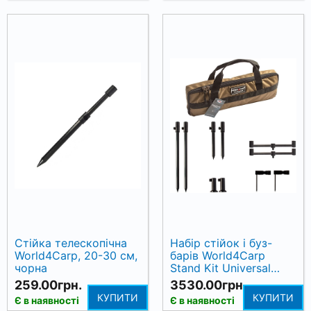
Стійка телескопічна
Набір стійок і буз-
World4Carp, 20-30 см,
барів World4Carp
чорна
Stand Kit Universal
MAX 2
259.00грн.
3530.00грн.
КУПИТИ
КУПИТИ
Є в наявності
Є в наявності