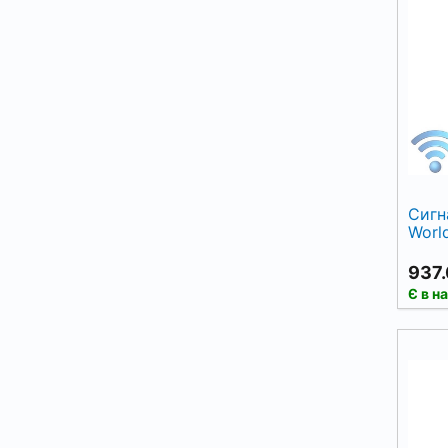
Сигн
Worl
937.
Є в н