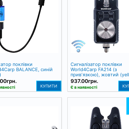
катор поклівки
Сигналізатор поклівки
d4Carp BALANCE, синій
World4Carp FA214 (з
)
привʼязкою), жовтий (yel
00грн.
937.00грн.
КУПИТИ
КУ
аявності
Є в наявності