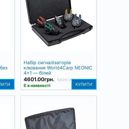
Набір сигналізаторів
(без
клювання World4Carp NEONIC
4+1 — білий
4601.00грн.
5899.00грн.
ПИТИ
КУПИТИ
Є в наявності