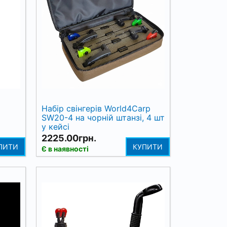
Набір свінгерів World4Carp
SW20-4 на чорній штанзі, 4 шт
у кейсі
2225.00грн.
ПИТИ
КУПИТИ
Є в наявності