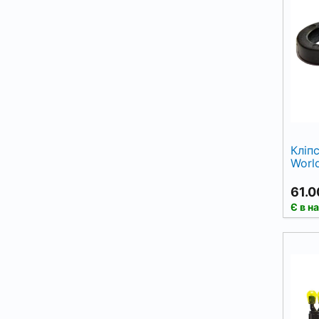
Кліпс
Worl
61.0
Є в н