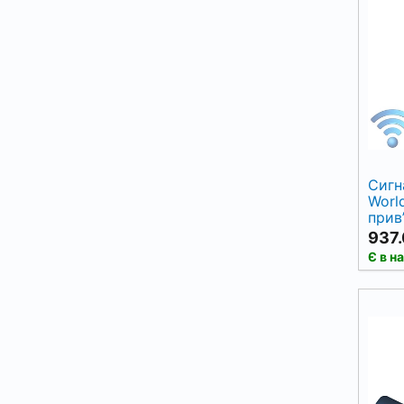
Сигн
Worl
привʼ
937.
Є в н