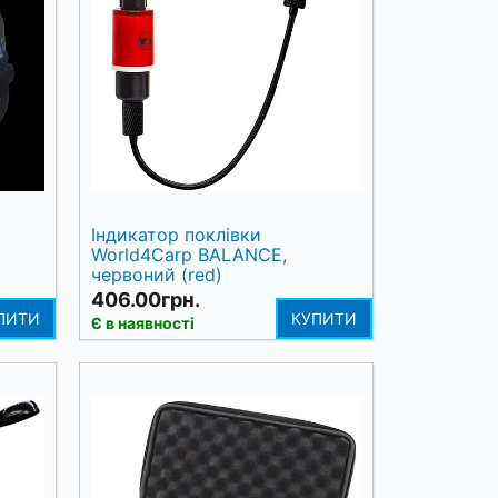
Індикатор поклівки
World4Carp BALANCE,
червоний (red)
406.00грн.
ПИТИ
КУПИТИ
Є в наявності