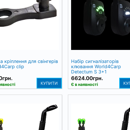
а кріплення для свінгерів
Набір сигналізаторів
d4Carp clip
клювання World4Carp
Detectum S 3+1
0грн.
6624.00грн.
КУПИТИ
КУ
аявності
Є в наявності