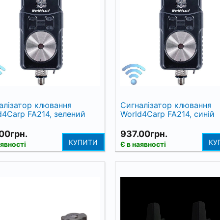
алізатор клювання
Сигналізатор клювання
d4Carp FA214, зелений
World4Carp FA214, синій
00грн.
937.00грн.
КУПИТИ
КУ
аявності
Є в наявності