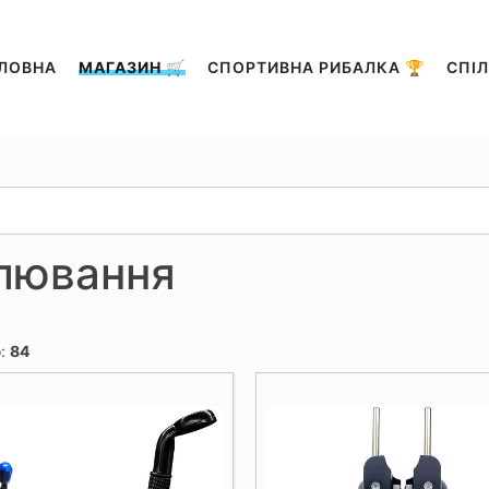
ЛОВНА
МАГАЗИН 🛒
СПОРТИВНА РИБАЛКА 🏆
СПІЛ
клювання
о:
84