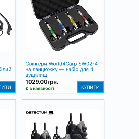
Свінгери World4Carp SW02-4
білий
на ланцюжку — набір для 4
вудилищ
1029.00грн.
ПИТИ
КУПИТИ
Є в наявності