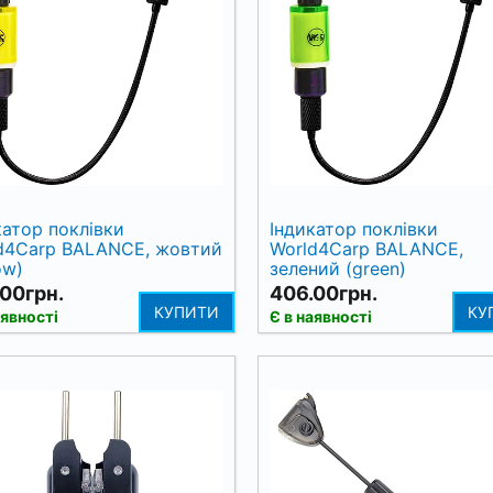
катор поклівки
Індикатор поклівки
d4Carp BALANCE, жовтий
World4Carp BALANCE,
ow)
зелений (green)
00грн.
406.00грн.
КУПИТИ
КУ
аявності
Є в наявності