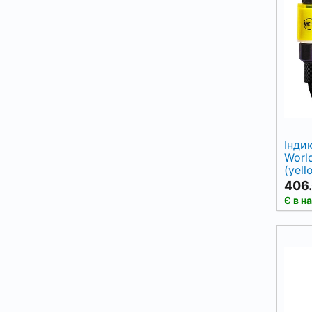
Інди
Worl
(yell
406.
Є в н