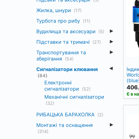
Жилка, шнури
(17)
Турбота про рибу
(11)
Вудилища та аксесуари
(5)
Підставки та тримачі
(27)
Транспортування та
зберігання
(54)
Сигналізатори клювання
Інди
Worl
(84)
(blue
Електронні
406.
сигналізатори
(52)
Є в н
Механічні сигналізатори
(32)
РИБАЦЬКА БАРАХОЛКА
(2)
Монтажі та оснащення
(314)