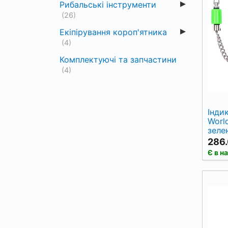
Рибальські інструменти
(26)
Екіпірування короп'ятника
(4)
Комплектуючі та запчастини
(4)
Інди
Worl
зеле
286.
Є в н