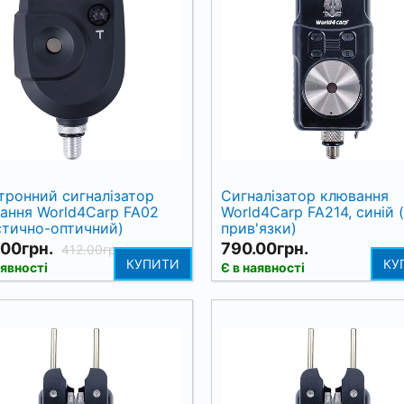
тронний сигналізатор
Сигналізатор клювання
ання World4Carp FA02
World4Carp FA214, синій 
стично-оптичний)
прив'язки)
00грн.
790.00грн.
412.00грн.
КУПИТИ
КУ
аявності
Є в наявності