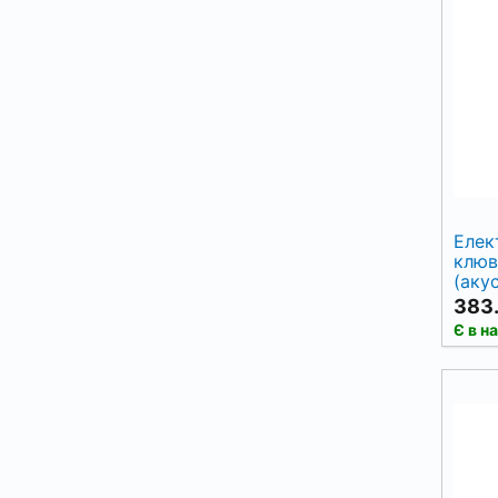
Елек
клюв
(аку
383.
Є в н