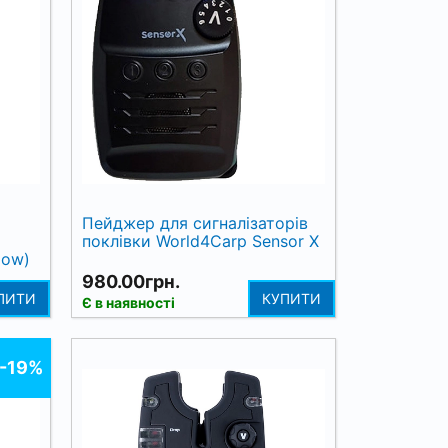
Пейджер для сигналізаторів
поклівки World4Carp Sensor X
low)
980.00грн.
ПИТИ
КУПИТИ
Є в наявності
-19%