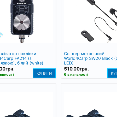
алізатор поклівки
Свінгер механічний
d4Carp FA214 (з
World4Carp SW20 Black (
язкою), білий (white)
LED)
00грн.
510.00грн.
КУПИТИ
КУ
аявності
Є в наявності