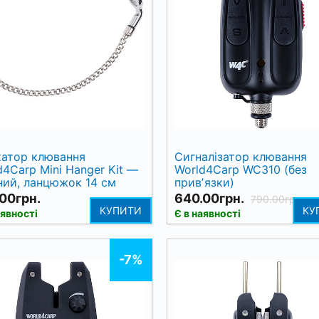
катор клювання
Сигналізатор клювання
d4Carp Mini Hanger Kit —
World4Carp WC310 (без
ний, ланцюжок 14 см
привʼязки)
00грн.
640.00грн.
790.00грн.
КУПИТИ
КУ
аявності
Є в наявності
-7%