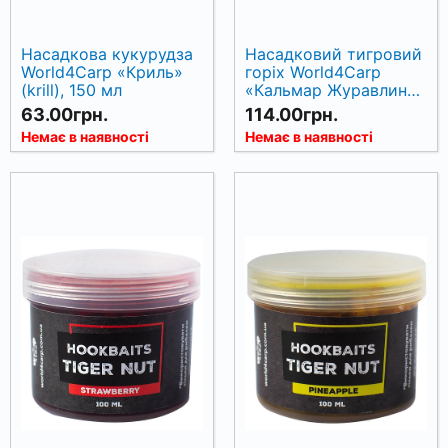
Насадкова кукурудза
Насадковий тигровий
World4Carp «Криль»
горіх World4Carp
(krill), 150 мл
«Кальмар Журавлина»
(squid cranberry), 100
63.00грн.
114.00грн.
мл
Немає в наявності
Немає в наявності