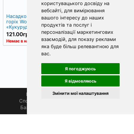
користувацького досвіду на
вебсайті
,
для вимірювання
Насадковий тигровий
вашого інтересу до наших
горіх World4Carp CSL
продуктів та послуг і
«Кукурудзяний лікер»,
персоналізації маркетингових
100 мл
121.00грн.
взаємодій
,
для показу реклами
Немає в наявності
яка буде більш релевантною для
вас
.
Я погоджуюсь
Я відмовляюсь
Змінити мої налаштування
Головна
Про нас
Магазин 🛒
Спортивна рибалка 🏆
Спільнота 🎣
База знань 📚
Новини
Каталог 📖
Фаза Місяця сьогодні
ФішХаб 2019 - 2026 | Всі права захищено
support@fishub.info