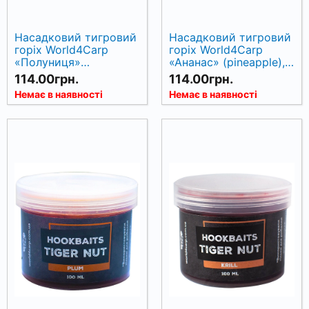
Насадковий тигровий
Насадковий тигровий
горіх World4Carp
горіх World4Carp
«Полуниця»
«Ананас» (pineapple),
(strawberry), 100 мл
100 мл
114.00грн.
114.00грн.
Немає в наявності
Немає в наявності