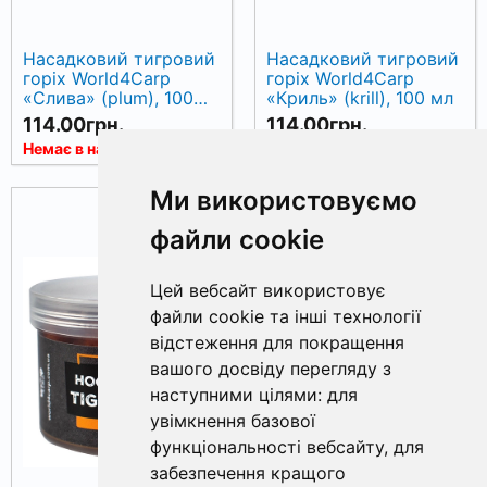
Насадковий тигровий
Насадковий тигровий
горіх World4Carp
горіх World4Carp
«Слива» (plum), 100
«Криль» (krill), 100 мл
мл
114.00грн.
114.00грн.
Немає в наявності
Немає в наявності
Ми використовуємо
файли cookie
Цей вебсайт використовує
файли cookie та інші технології
відстеження для покращення
вашого досвіду перегляду з
наступними цілями:
для
увімкнення базової
функціональності вебсайту
,
для
забезпечення кращого