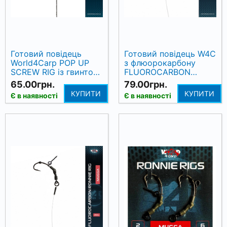
Готовий повідець
Готовий повідець W4C
World4Carp POP UP
з флюорокарбону
SCREW RIG із гвинтом,
FLUOROCARBON
гачок WIDE GAPE №8,
RONNIE RIG, гачок
65.00грн.
79.00грн.
15 см
MUGGA № 6, 18 см
КУПИТИ
КУПИТИ
Є в наявності
Є в наявності