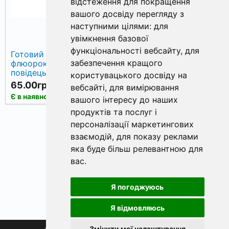
відстеження для покращення
вашого досвіду перегляду з
наступними цілями:
для
увімкнення базової
функціональності вебсайту
,
для
Готовий
Готовий
забезпечення кращого
флюорокарбоновий
флюорокарбоновий
повідець W4C
повідець W4C
користувацького досвіду на
FLUOROCARBON HAIR
FLUOROCARBON HAIR
65.00грн.
65.00грн.
вебсайті
,
для вимірювання
RIG, гачок WIDE GAPE
RIG, гачок WIDE GAPE
КУПИТИ
КУПИТИ
Є в наявності
Є в наявності
вашого інтересу до наших
№ 6, 17 см
№ 8, 17 см
продуктів та послуг і
персоналізації маркетингових
«
1
2
»
взаємодій
,
для показу реклами
яка буде більш релевантною для
вас
.
Я погоджуюсь
Я відмовляюсь
Змінити мої налаштування