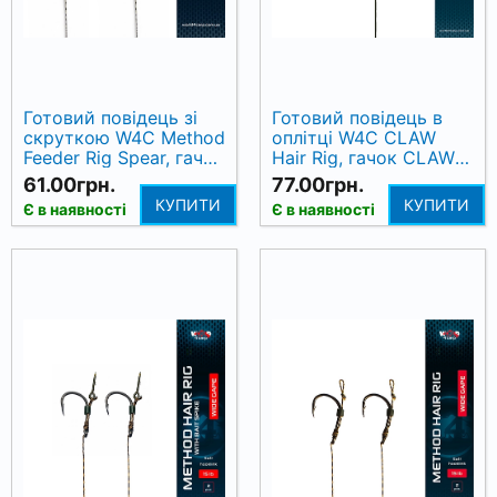
Готовий повідець зі
Готовий повідець в
скруткою W4C Method
оплітці W4C CLAW
Feeder Rig Spear, гачок
Hair Rig, гачок CLAW
Wide Gape № 10
№ 4, 17 см
61.00грн.
77.00грн.
КУПИТИ
КУПИТИ
Є в наявності
Є в наявності