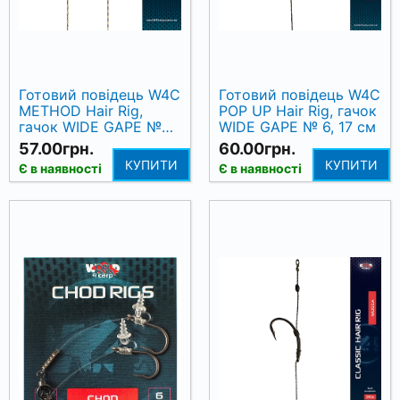
Готовий повідець W4C
Готовий повідець W4C
METHOD Hair Rig,
POP UP Hair Rig, гачок
гачок WIDE GAPE №
WIDE GAPE № 6, 17 см
10, 12 см (2 шт)
57.00грн.
60.00грн.
КУПИТИ
КУПИТИ
Є в наявності
Є в наявності