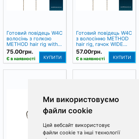
Готовий повідець W4C
Готовий повідець W4C
волосінь з голкою
з волосінню METHOD
METHOD hair rig with
hair rig, гачок WIDE
bait spike, гачок WIDE
GAPE № 6
75.00грн.
57.00грн.
GAPE № 6
КУПИТИ
КУПИТИ
Є в наявності
Є в наявності
Ми використовуємо
файли cookie
Цей вебсайт використовує
файли cookie та інші технології