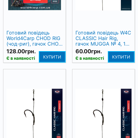
Готовий повідець
Готовий повідець W4C
World4Carp CHOD RIG
CLASSIC Hair Rig,
(чод-риг), гачок CHOD
гачок MUGGA № 4, 17
№6, 6 см, 2 шт
см
128.00грн.
60.00грн.
КУПИТИ
КУПИТИ
Є в наявності
Є в наявності