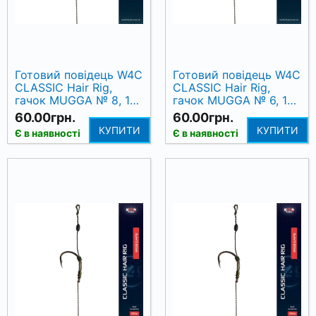
Готовий повідець W4C
Готовий повідець W4C
CLASSIC Hair Rig,
CLASSIC Hair Rig,
гачок MUGGA № 8, 17
гачок MUGGA № 6, 17
см
см
60.00грн.
60.00грн.
КУПИТИ
КУПИТИ
Є в наявності
Є в наявності