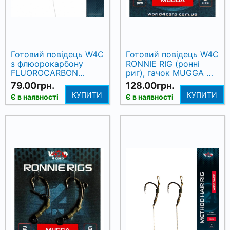
Готовий повідець W4C
Готовий повідець W4C
з флюорокарбону
RONNIE RIG (ронні
FLUOROCARBON
риг), гачок MUGGA №
RONNIE RIG, гачок
6 (2 шт)
79.00грн.
128.00грн.
MUGGA № 4, 18 см
КУПИТИ
КУПИТИ
Є в наявності
Є в наявності