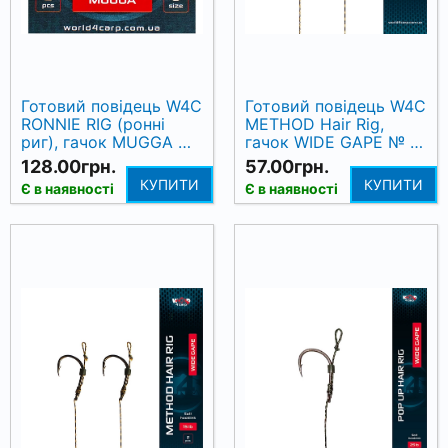
Готовий повідець W4C
Готовий повідець W4C
RONNIE RIG (ронні
METHOD Hair Rig,
риг), гачок MUGGA №
гачок WIDE GAPE № 8,
4 (2 шт)
12 см (2 шт)
128.00грн.
57.00грн.
КУПИТИ
КУПИТИ
Є в наявності
Є в наявності