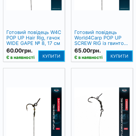
Готовий повідець W4C
Готовий повідець
POP UP Hair Rig, гачок
World4Carp POP UP
WIDE GAPE № 8, 17 см
SCREW RIG із гвинтом,
гачок WIDE GAPE №6,
60.00грн.
65.00грн.
15 см
КУПИТИ
КУПИТИ
Є в наявності
Є в наявності