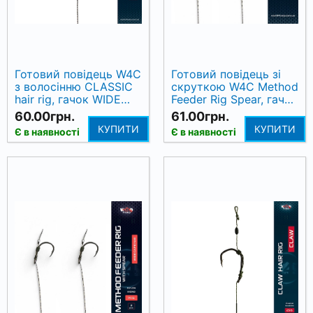
Готовий повідець W4C
Готовий повідець зі
з волосінню CLASSIC
скруткою W4C Method
hair rig, гачок WIDE
Feeder Rig Spear, гачок
GAPE № 6
Wide Gape № 8
60.00грн.
61.00грн.
КУПИТИ
КУПИТИ
Є в наявності
Є в наявності