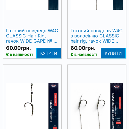
Готовий повідець W4C
Готовий повідець W4C
CLASSIC Hair Rig,
з волосінню CLASSIC
гачок WIDE GAPE № 4,
hair rig, гачок WIDE
17 см
GAPE № 8
60.00грн.
60.00грн.
КУПИТИ
КУПИТИ
Є в наявності
Є в наявності