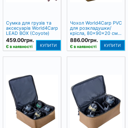
Сумка для грузів та
Чохол World4Carp PVC
аксесуарів World4Carp
для розкладушки/
LEAD BOX (Coyote)
крісла, 80×90×20 см
(Coyote)
459.00грн.
886.00грн.
КУПИТИ
КУПИТИ
Є в наявності
Є в наявності