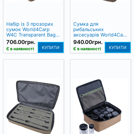
Набір із 3 прозорих
Сумка для
сумок World4Carp
рибальських
W4C Transparent Bag
аксесуарів World4Carp
Set, 600D
W4C Tackle Bag Large
706.00грн.
940.00грн.
КУПИТИ
КУПИТИ
Є в наявності
Є в наявності