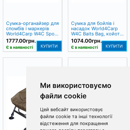
Сумка-органайзер для
Сумка для бойлів і
спомбів і маркерів
насадок World4Carp
World4Carp W4C Spod
W4C Baits Bag, койот
& Marker Bag, койот
(coyote)
1777.00грн.
1074.00грн.
(coyote)
КУПИТИ
КУПИТИ
Є в наявності
Є в наявності
Ми використовуємо
файли cookie
Цей вебсайт використовує
файли cookie та інші технології
відстеження для покращення