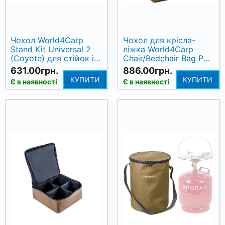
Чохол World4Carp
Чохол для крісла-
Stand Kit Universal 2
ліжка World4Carp
(Coyote) для стійок і
Chair/Bedchair Bag PVC
бузбарів
(ПВХ), 70х80x20 см
631.00грн.
886.00грн.
КУПИТИ
КУПИТИ
Є в наявності
Є в наявності