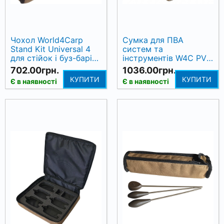
Чохол World4Carp
Сумка для ПВА
Stand Kit Universal 4
систем та
для стійок і буз-барів
інструментів W4C PVA
(Coyote)
System & Tools Bag
702.00грн.
1036.00грн.
КУПИТИ
КУПИТИ
Є в наявності
Є в наявності