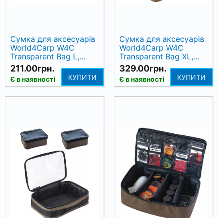
Сумка для аксесуарів
Сумка для аксесуарів
World4Carp W4C
World4Carp W4C
Transparent Bag L,
Transparent Bag XL,
19×14×7 см
30×21×10 см
211.00грн.
329.00грн.
КУПИТИ
КУПИТИ
Є в наявності
Є в наявності