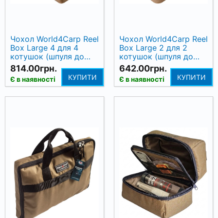
Чохол World4Carp Reel
Чохол World4Carp Reel
Box Large 4 для 4
Box Large 2 для 2
котушок (шпуля до
котушок (шпуля до
14000), Coyote
14000), Coyote
814.00грн.
642.00грн.
КУПИТИ
КУПИТИ
Є в наявності
Є в наявності