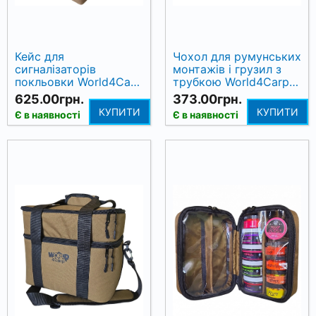
Кейс для
Чохол для румунських
сигналізаторів
монтажів і грузил з
покльовки World4Carp
трубкою World4Carp
Bite Alarm Case 4+1,
Lead & Rig Case, койот
625.00грн.
373.00грн.
койот (coyote)
(coyote)
КУПИТИ
КУПИТИ
Є в наявності
Є в наявності