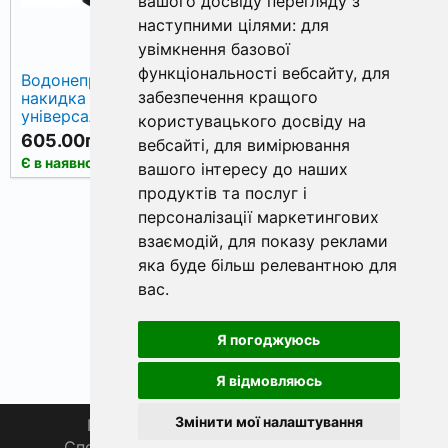
вашого досвіду перегляду з
наступними цілями:
для
увімкнення базової
функціональності вебсайту
,
для
Водонепроникна
Кейс для
забезпечення кращого
накидка для крісла
сигналізаторів
універсальна
покльовки World4Carp
користувацького досвіду на
World4Carp Waterproof
Bite Alarm Case 6+1,
605.00грн.
709.00грн.
вебсайті
,
для вимірювання
Chair Cover, олива
койот (coyote)
КУПИТИ
КУПИТИ
Є в наявності
Є в наявності
вашого інтересу до наших
продуктів та послуг і
персоналізації маркетингових
«
1
2
»
взаємодій
,
для показу реклами
яка буде більш релевантною для
вас
.
Я погоджуюсь
Я відмовляюсь
Змінити мої налаштування
Головна
Про нас
Магазин 🛒
Спортивна рибалка 🏆
Спільнота 🎣