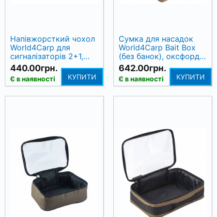
Напівжорсткий чохол
Сумка для насадок
World4Carp для
World4Carp Bait Box
сигналізаторів 2+1,
(без банок), оксфорд,
19×26×5 см
зелений
440.00грн.
642.00грн.
КУПИТИ
КУПИТИ
Є в наявності
Є в наявності