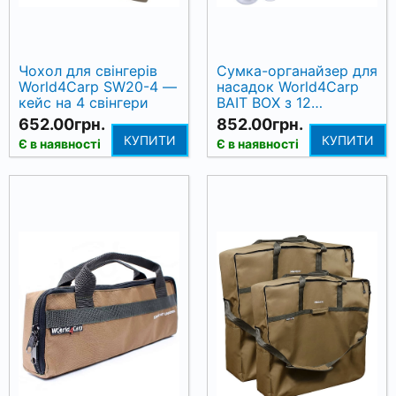
Чохол для свінгерів
Сумка-органайзер для
World4Carp SW20-4 —
насадок World4Carp
кейс на 4 свінгери
BAIT BOX з 12
банками, зелена
652.00грн.
852.00грн.
КУПИТИ
КУПИТИ
Є в наявності
Є в наявності